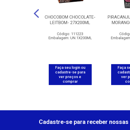
IDS MILKYMOO
CHOCOBOM CHOCOLATE-
PIRACANJ
TIN - 27X200ML
LEITBOM- 27X200ML
MORANGO
digo: 112766
Código: 111223
Códig
gem: UN.1X200ML
Embalagem: UN.1X200ML
Embalagem
 seu login ou
Faça seu login ou
Faça se
astre-se para
cadastre-se para
cadast
er preços e
ver preços e
ver 
comprar
comprar
co
Cadastre-se para receber nossas 