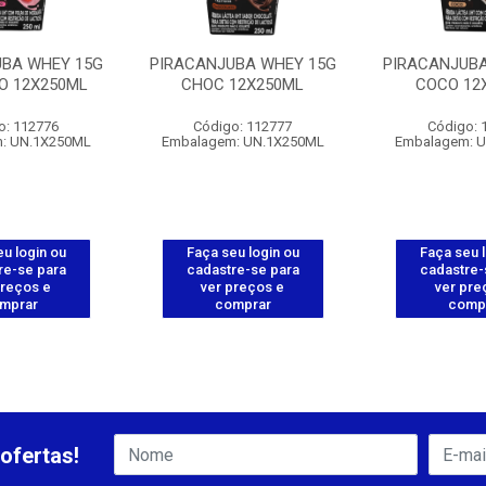
UBA WHEY 15G
PIRACANJUBA WHEY 15G
PIRACANJUBA
 12X250ML
CHOC 12X250ML
COCO 12
o: 112776
Código: 112777
Código: 
: UN.1X250ML
Embalagem: UN.1X250ML
Embalagem: 
u login ou
Faça seu login ou
Faça seu 
re-se para
cadastre-se para
cadastre-
preços e
ver preços e
ver pre
mprar
comprar
comp
ofertas!