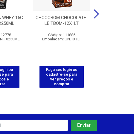
 WHEY 15G
CHOCOBOM CHOCOLATE-
PIRAKIDS MI
X250ML
LEITBOM-12X1LT
CHICLETIN - 2
112778
Código: 111886
Código: 112
UN.1X250ML
Embalagem: UN.1X1LT
Embalagem: UN.
login ou
Faça seu login ou
Faça seu log
se para
cadastre-se para
cadastre-se 
ços e
ver preços e
ver preços
rar
comprar
comprar