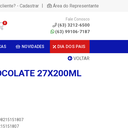
|
cliente? - Cadastrar
Área do Representante
Fale Conosco
0
(63) 3212-6500
(63) 99106-7187
DIA DOS PAIS
CAS
NOVIDADES
VOLTAR
OCOLATE 27X200ML
898215151807
8215151807