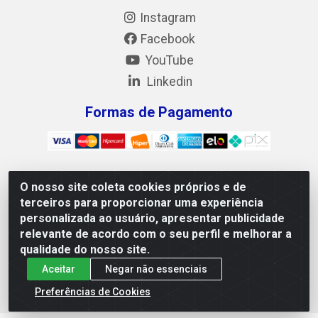
Instagram
Facebook
YouTube
Linkedin
Formas de Pagamento
O nosso site coleta cookies próprios e de
Mix Alimentos LTDA - Quadra Asr Ne 55 (412 Norte), Alameda
terceiros para proporcionar uma experiência
02, S/N - Plano Diretor Norte, Palmas/TO - CEP 77.006-540 -
personalizada ao usuário, apresentar publicidade
CNPJ 05.922.500/0001-02
relevante de acordo com o seu perfil e melhorar a
qualidade do nosso site.
Aceitar
Negar não essenciais
Preferências de Cookies