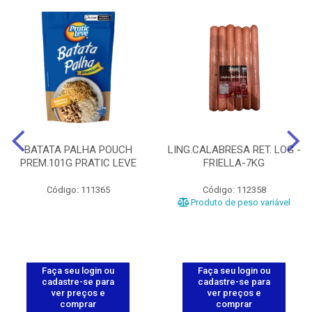
BATATA PALHA POUCH
LING.CALABRESA RET. LOG -
PREM.101G PRATIC LEVE
FRIELLA-7KG
Código: 111365
Código: 112358
Produto de peso variável
Faça seu login ou
Faça seu login ou
cadastre-se para
cadastre-se para
ver preços e
ver preços e
comprar
comprar