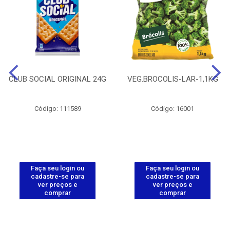
CLUB SOCIAL ORIGINAL 24G
VEG.BROCOLIS-LAR-1,1KG
Código: 111589
Código: 16001
Faça seu login ou
Faça seu login ou
cadastre-se para
cadastre-se para
ver preços e
ver preços e
comprar
comprar