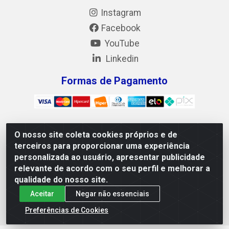
Instagram
Facebook
YouTube
Linkedin
Formas de Pagamento
O nosso site coleta cookies próprios e de
Mix Alimentos LTDA - Quadra Asr Ne 55 (412 Norte), Alameda
terceiros para proporcionar uma experiência
02, S/N - Plano Diretor Norte, Palmas/TO - CEP 77.006-540 -
personalizada ao usuário, apresentar publicidade
CNPJ 05.922.500/0001-02
relevante de acordo com o seu perfil e melhorar a
qualidade do nosso site.
Aceitar
Negar não essenciais
Preferências de Cookies