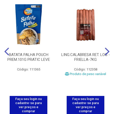
BATATA PALHA POUCH
LING.CALABRESA RET. LOG -
PREM.101G PRATIC LEVE
FRIELLA-7KG
Código: 111365
Código: 112358
Produto de peso variável
Faça seu login ou
Faça seu login ou
cadastre-se para
cadastre-se para
ver preços e
ver preços e
comprar
comprar