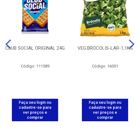
CLUB SOCIAL ORIGINAL 24G
VEG.BROCOLIS-LAR-1,1KG
Código: 111589
Código: 16001
Faça seu login ou
Faça seu login ou
cadastre-se para
cadastre-se para
ver preços e
ver preços e
comprar
comprar