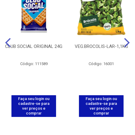
CLUB SOCIAL ORIGINAL 24G
VEG.BROCOLIS-LAR-1,1KG
Código: 111589
Código: 16001
Faça seu login ou
Faça seu login ou
cadastre-se para
cadastre-se para
ver preços e
ver preços e
comprar
comprar