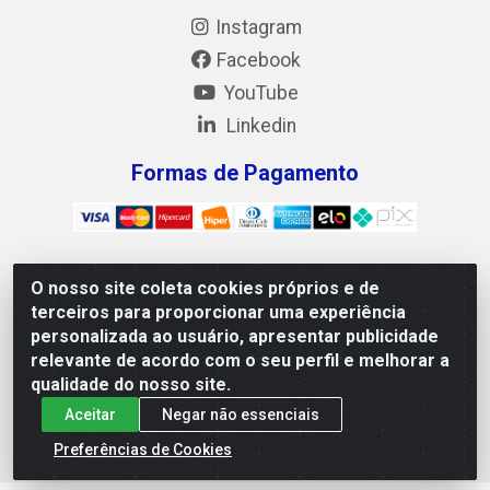
Instagram
Facebook
YouTube
Linkedin
Formas de Pagamento
O nosso site coleta cookies próprios e de
Mix Alimentos LTDA - Quadra Asr Ne 55 (412 Norte), Alameda
terceiros para proporcionar uma experiência
02, S/N - Plano Diretor Norte, Palmas/TO - CEP 77.006-540 -
personalizada ao usuário, apresentar publicidade
CNPJ 05.922.500/0001-02
relevante de acordo com o seu perfil e melhorar a
qualidade do nosso site.
Aceitar
Negar não essenciais
Preferências de Cookies