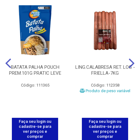
BATATA PALHA POUCH
LING.CALABRESA RET. LOG -
PREM.101G PRATIC LEVE
FRIELLA-7KG
Código: 111365
Código: 112358
Produto de peso variável
Faça seu login ou
Faça seu login ou
cadastre-se para
cadastre-se para
ver preços e
ver preços e
comprar
comprar