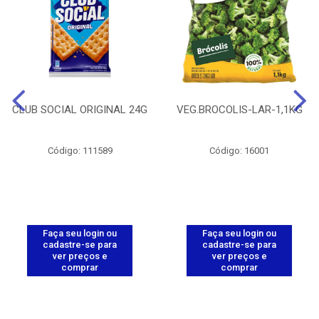
CLUB SOCIAL ORIGINAL 24G
VEG.BROCOLIS-LAR-1,1KG
Código: 111589
Código: 16001
Faça seu login ou
Faça seu login ou
cadastre-se para
cadastre-se para
ver preços e
ver preços e
comprar
comprar