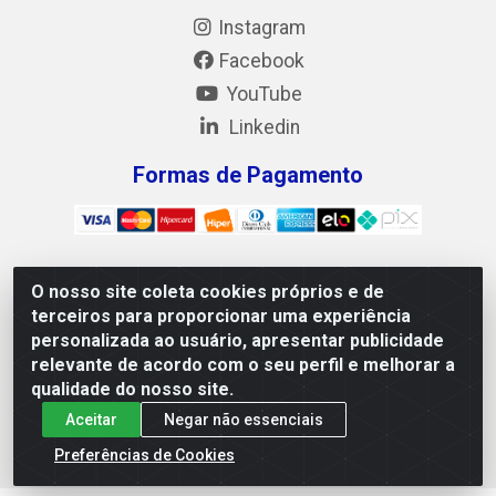
Instagram
Facebook
YouTube
Linkedin
Formas de Pagamento
O nosso site coleta cookies próprios e de
Mix Alimentos LTDA - Quadra Asr Ne 55 (412 Norte), Alameda
terceiros para proporcionar uma experiência
02, S/N - Plano Diretor Norte, Palmas/TO - CEP 77.006-540 -
personalizada ao usuário, apresentar publicidade
CNPJ 05.922.500/0001-02
relevante de acordo com o seu perfil e melhorar a
qualidade do nosso site.
Aceitar
Negar não essenciais
Preferências de Cookies