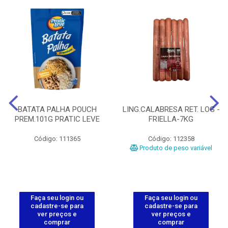
BATATA PALHA POUCH
LING.CALABRESA RET. LOG -
PREM.101G PRATIC LEVE
FRIELLA-7KG
Código: 111365
Código: 112358
Produto de peso variável
Faça seu login ou
Faça seu login ou
cadastre-se para
cadastre-se para
ver preços e
ver preços e
comprar
comprar