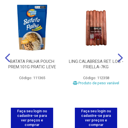
BATATA PALHA POUCH
LING.CALABRESA RET. LOG -
PREM.101G PRATIC LEVE
FRIELLA-7KG
Código: 111365
Código: 112358
Produto de peso variável
Faça seu login ou
Faça seu login ou
cadastre-se para
cadastre-se para
ver preços e
ver preços e
comprar
comprar