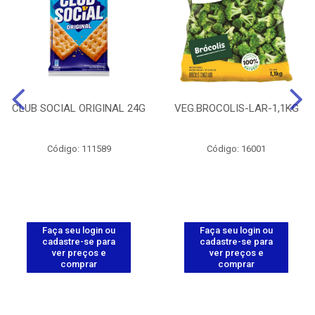
CLUB SOCIAL ORIGINAL 24G
VEG.BROCOLIS-LAR-1,1KG
Código: 111589
Código: 16001
Faça seu login ou
Faça seu login ou
cadastre-se para
cadastre-se para
ver preços e
ver preços e
comprar
comprar