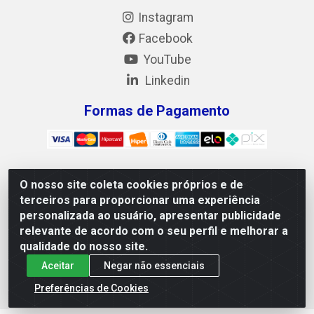
Instagram
Facebook
YouTube
Linkedin
Formas de Pagamento
O nosso site coleta cookies próprios e de
Mix Alimentos LTDA - Quadra Asr Ne 55 (412 Norte), Alameda
terceiros para proporcionar uma experiência
02, S/N - Plano Diretor Norte, Palmas/TO - CEP 77.006-540 -
personalizada ao usuário, apresentar publicidade
CNPJ 05.922.500/0001-02
relevante de acordo com o seu perfil e melhorar a
qualidade do nosso site.
Aceitar
Negar não essenciais
Preferências de Cookies