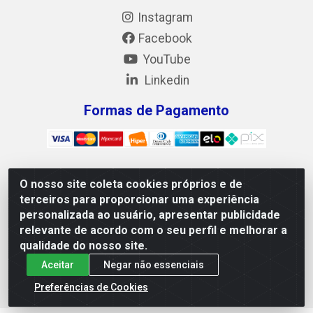
Instagram
Facebook
YouTube
Linkedin
Formas de Pagamento
O nosso site coleta cookies próprios e de
Mix Alimentos LTDA - Quadra Asr Ne 55 (412 Norte), Alameda
terceiros para proporcionar uma experiência
02, S/N - Plano Diretor Norte, Palmas/TO - CEP 77.006-540 -
personalizada ao usuário, apresentar publicidade
CNPJ 05.922.500/0001-02
relevante de acordo com o seu perfil e melhorar a
qualidade do nosso site.
Aceitar
Negar não essenciais
Preferências de Cookies