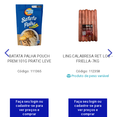
BATATA PALHA POUCH
LING.CALABRESA RET. LOG -
PREM.101G PRATIC LEVE
FRIELLA-7KG
Código: 111365
Código: 112358
Produto de peso variável
Faça seu login ou
Faça seu login ou
cadastre-se para
cadastre-se para
ver preços e
ver preços e
comprar
comprar