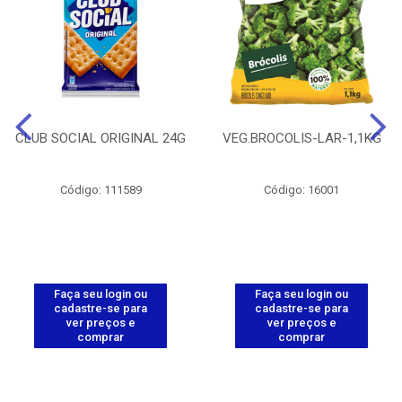
CLUB SOCIAL ORIGINAL 24G
VEG.BROCOLIS-LAR-1,1KG
Código: 111589
Código: 16001
Faça seu login ou
Faça seu login ou
cadastre-se para
cadastre-se para
ver preços e
ver preços e
comprar
comprar