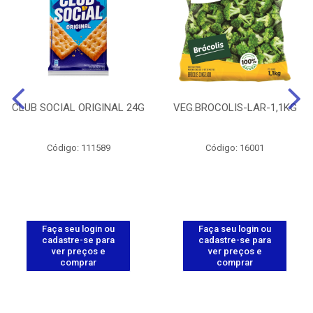
CLUB SOCIAL ORIGINAL 24G
VEG.BROCOLIS-LAR-1,1KG
Código: 111589
Código: 16001
Faça seu login ou
Faça seu login ou
cadastre-se para
cadastre-se para
ver preços e
ver preços e
comprar
comprar