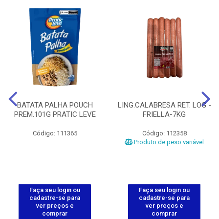
BATATA PALHA POUCH
LING.CALABRESA RET. LOG -
PREM.101G PRATIC LEVE
FRIELLA-7KG
Código: 111365
Código: 112358
Produto de peso variável
Faça seu login ou
Faça seu login ou
cadastre-se para
cadastre-se para
ver preços e
ver preços e
comprar
comprar