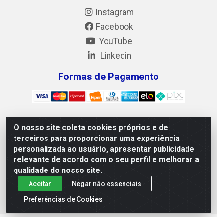
Instagram
Facebook
YouTube
Linkedin
Formas de Pagamento
O nosso site coleta cookies próprios e de
Mix Alimentos LTDA - Quadra Asr Ne 55 (412 Norte), Alameda
terceiros para proporcionar uma experiência
02, S/N - Plano Diretor Norte, Palmas/TO - CEP 77.006-540 -
personalizada ao usuário, apresentar publicidade
CNPJ 05.922.500/0001-02
relevante de acordo com o seu perfil e melhorar a
qualidade do nosso site.
Aceitar
Negar não essenciais
Preferências de Cookies