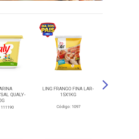
ARINA
LING FRANGO FINA LAR-
SUCO DE UVA
/SAL QUALY-
15X1KG
LARGO 
0G
Código: 1097
Código:
 111190