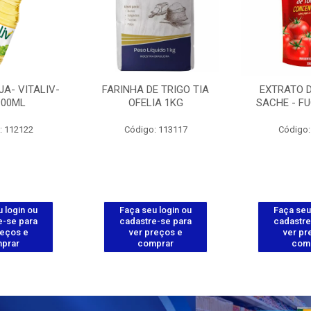
JA- VITALIV-
FARINHA DE TRIGO TIA
EXTRATO 
900ML
OFELIA 1KG
SACHE - FU
: 112122
Código: 113117
Código:
 login ou
Faça seu login ou
Faça seu
e-se para
cadastre-se para
cadastre
reços e
ver preços e
ver pr
prar
comprar
com