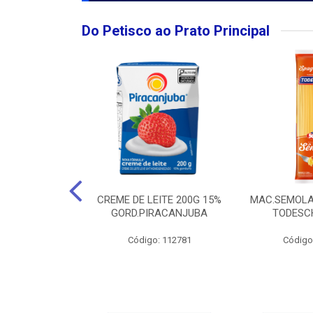
Do Petisco ao Prato Principal
O LARGO BRUT
CREME DE LEITE 200G 15%
MAC.SEMOLA
50ML
GORD.PIRACANJUBA
TODESCH
: 111989
Código: 112781
Código