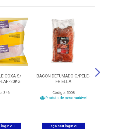
LE COXA S/
BACON DEFUMADO C/PELE-
FILE PEITO
-LAR-20KG
FRIELLA
FRIAT
o: 346
Código: 5008
Código
Produto de peso variável
 login ou
Faça seu login ou
Faça seu 