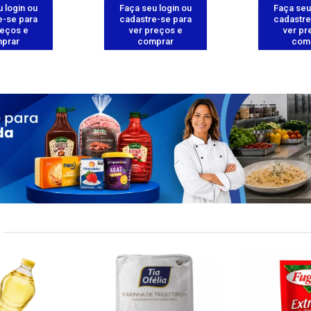
 login ou
Faça seu login ou
Faça seu
e-se para
cadastre-se para
cadastre
reços e
ver preços e
ver pr
prar
comprar
com