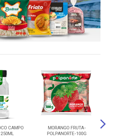
OCO CAMPO
MORANGO FRUTA-
STEAK FRANGO
 250ML
POLPANORTE-100G