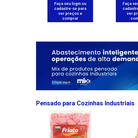
u login ou
Faça seu login ou
Faça seu
e-se para
cadastre-se para
cadastr
reços e
ver preços e
ver p
mprar
comprar
com
Pensado para Cozinhas Industriais