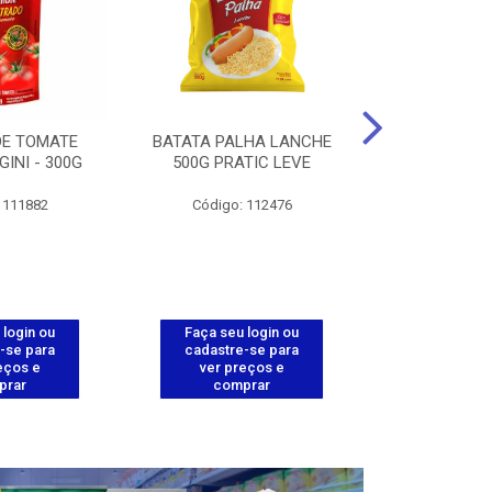
DE TOMATE
BATATA PALHA LANCHE
CORT.CG.FI
GINI - 300G
500G PRATIC LEVE
COXA ENV.
 111882
Código: 112476
Código
 login ou
Faça seu login ou
Faça seu 
-se para
cadastre-se para
cadastre
eços e
ver preços e
ver pr
prar
comprar
comp