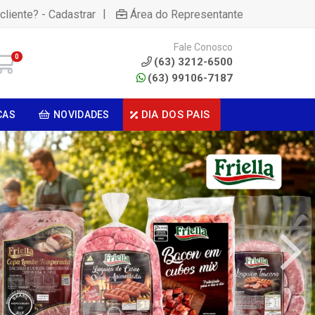
|
cliente? - Cadastrar
Área do Representante
Fale Conosco
0
(63) 3212-6500
(63) 99106-7187
DIA DOS PAIS
CAS
NOVIDADES