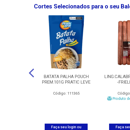
Cortes Selecionados para o seu Ba
NGO GROSSA-
BATATA PALHA POUCH
LING.CALABR
TO-5KG
PREM.101G PRATIC LEVE
-FRIE
o: 5024
Código: 111365
Código
Produto de
u login ou
Faça seu login ou
Faça seu