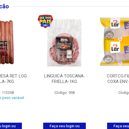
lcão
ESA RET. LOG
LINGUICA TOSCANA-
CORT.CG.FI
LLA-7KG
FRIELLA-1KG
COXA ENV.
: 112358
Código: 958
Códig
 peso variável
 login ou
Faça seu login ou
Faça seu