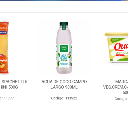
 SPAGHETTI 5
AGUA DE COCO CAMPO
MARG
INI 500G
LARGO 900ML
VEG.CREM.C
50
: 111777
Código: 111922
Código: