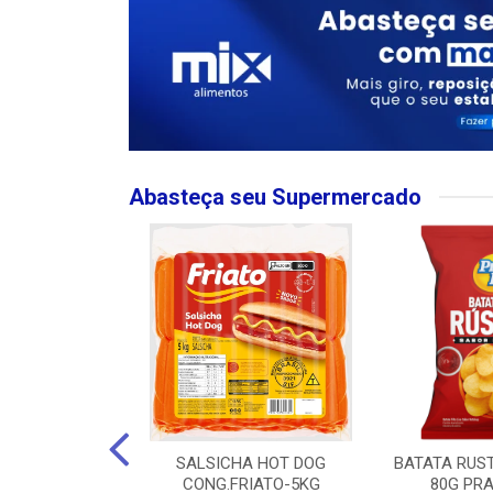
Abasteça seu Supermercado
MPO LARGO
SALSICHA HOT DOG
BATATA RUS
 ROSE 750ML
CONG.FRIATO-5KG
80G PRA