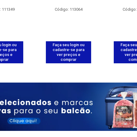
: 111349
Código: 113064
Código:
 login ou
Faça seu login ou
Faça seu
e-se para
cadastre-se para
cadastre
reços e
ver preços e
ver pr
prar
comprar
com