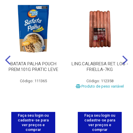
BATATA PALHA POUCH
LING.CALABRESA RET. LOG -
PREM.101G PRATIC LEVE
FRIELLA-7KG
Código: 111365
Código: 112358
Produto de peso variável
Faça seu login ou
Faça seu login ou
cadastre-se para
cadastre-se para
ver preços e
ver preços e
comprar
comprar