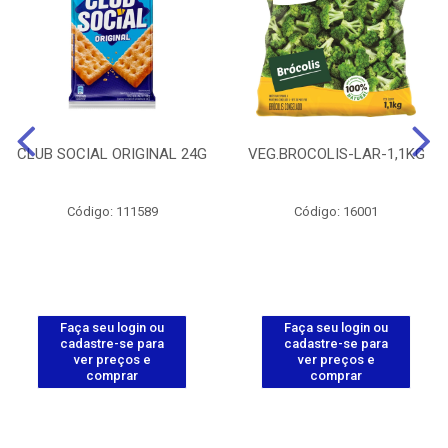
CLUB SOCIAL ORIGINAL 24G
VEG.BROCOLIS-LAR-1,1KG
Código: 111589
Código: 16001
Faça seu login ou
Faça seu login ou
cadastre-se para
cadastre-se para
ver preços e
ver preços e
comprar
comprar