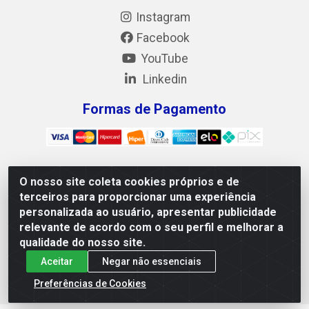
Instagram
Facebook
YouTube
Linkedin
Formas de Pagamento
O nosso site coleta cookies próprios e de
Mix Alimentos LTDA - Quadra Asr Ne 55 (412 Norte), Alameda
terceiros para proporcionar uma experiência
02, S/N - Plano Diretor Norte, Palmas/TO - CEP 77.006-540 -
personalizada ao usuário, apresentar publicidade
CNPJ 05.922.500/0001-02
relevante de acordo com o seu perfil e melhorar a
qualidade do nosso site.
Aceitar
Negar não essenciais
Preferências de Cookies