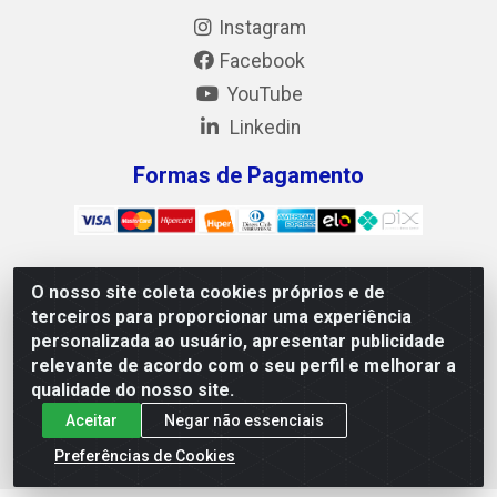
Instagram
Facebook
YouTube
Linkedin
Formas de Pagamento
O nosso site coleta cookies próprios e de
Mix Alimentos LTDA - Quadra Asr Ne 55 (412 Norte), Alameda
terceiros para proporcionar uma experiência
02, S/N - Plano Diretor Norte, Palmas/TO - CEP 77.006-540 -
personalizada ao usuário, apresentar publicidade
CNPJ 05.922.500/0001-02
relevante de acordo com o seu perfil e melhorar a
qualidade do nosso site.
Aceitar
Negar não essenciais
Preferências de Cookies