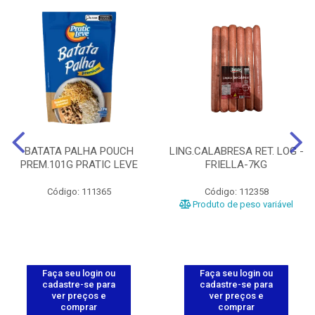
BATATA PALHA POUCH
LING.CALABRESA RET. LOG -
PREM.101G PRATIC LEVE
FRIELLA-7KG
Código: 111365
Código: 112358
Produto de peso variável
Faça seu login ou
Faça seu login ou
cadastre-se para
cadastre-se para
ver preços e
ver preços e
comprar
comprar