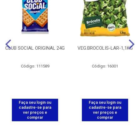
CLUB SOCIAL ORIGINAL 24G
VEG.BROCOLIS-LAR-1,1KG
Código: 111589
Código: 16001
Faça seu login ou
Faça seu login ou
cadastre-se para
cadastre-se para
ver preços e
ver preços e
comprar
comprar