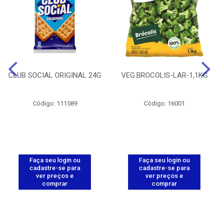
CLUB SOCIAL ORIGINAL 24G
VEG.BROCOLIS-LAR-1,1KG
Código: 111589
Código: 16001
Faça seu login ou
Faça seu login ou
cadastre-se para
cadastre-se para
ver preços e
ver preços e
comprar
comprar