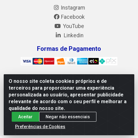
Instagram
Facebook
YouTube
Linkedin
Formas de Pagamento
O nosso site coleta cookies próprios e de
Mix Alimentos LTDA - Quadra Asr Ne 55 (412 Norte), Alameda
terceiros para proporcionar uma experiência
02, S/N - Plano Diretor Norte, Palmas/TO - CEP 77.006-540 -
personalizada ao usuário, apresentar publicidade
CNPJ 05.922.500/0001-02
relevante de acordo com o seu perfil e melhorar a
qualidade do nosso site.
Aceitar
Negar não essenciais
Preferências de Cookies