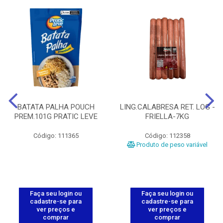
BATATA PALHA POUCH
LING.CALABRESA RET. LOG -
PREM.101G PRATIC LEVE
FRIELLA-7KG
Código: 111365
Código: 112358
Produto de peso variável
Faça seu login ou
Faça seu login ou
cadastre-se para
cadastre-se para
ver preços e
ver preços e
comprar
comprar