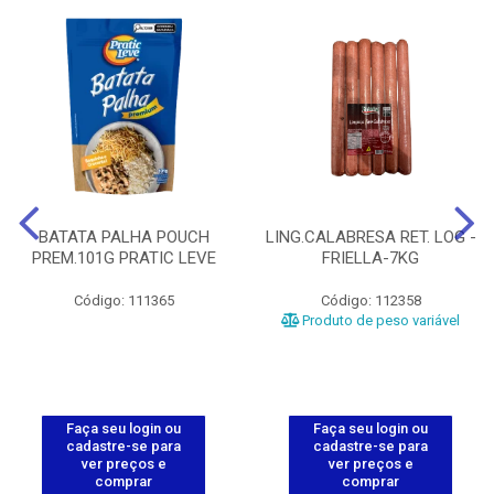
BATATA PALHA POUCH
LING.CALABRESA RET. LOG -
PREM.101G PRATIC LEVE
FRIELLA-7KG
Código: 111365
Código: 112358
Produto de peso variável
Faça seu login ou
Faça seu login ou
cadastre-se para
cadastre-se para
ver preços e
ver preços e
comprar
comprar