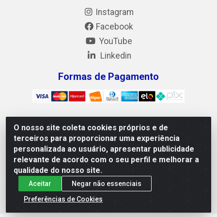
Instagram
Facebook
YouTube
Linkedin
Formas de Pagamento
O nosso site coleta cookies próprios e de
Mix Alimentos LTDA - Quadra Asr Ne 55 (412 Norte), Alameda
terceiros para proporcionar uma experiência
02, S/N - Plano Diretor Norte, Palmas/TO - CEP 77.006-540 -
personalizada ao usuário, apresentar publicidade
CNPJ 05.922.500/0001-02
relevante de acordo com o seu perfil e melhorar a
qualidade do nosso site.
Aceitar
Negar não essenciais
Preferências de Cookies