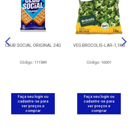
CLUB SOCIAL ORIGINAL 24G
VEG.BROCOLIS-LAR-1,1KG
Código: 111589
Código: 16001
Faça seu login ou
Faça seu login ou
cadastre-se para
cadastre-se para
ver preços e
ver preços e
comprar
comprar