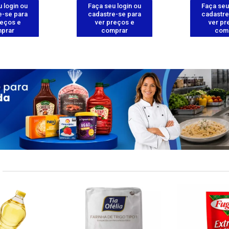
 login ou
Faça seu login ou
Faça seu
e-se para
cadastre-se para
cadastre
reços e
ver preços e
ver pr
prar
comprar
com