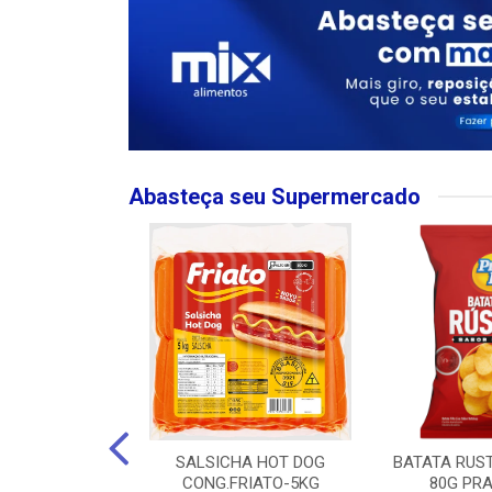
Abasteça seu Supermercado
MPO LARGO
SALSICHA HOT DOG
BATATA RUS
 ROSE 750ML
CONG.FRIATO-5KG
80G PRA