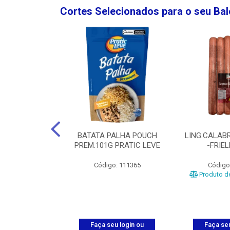
Cortes Selecionados para o seu Ba
NGO GROSSA-
BATATA PALHA POUCH
LING.CALABR
TO-5KG
PREM.101G PRATIC LEVE
-FRIE
o: 5024
Código: 111365
Código
Produto de
u login ou
Faça seu login ou
Faça seu