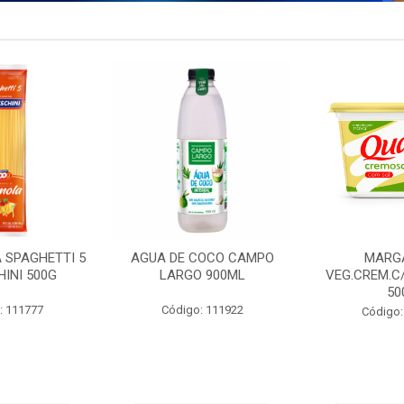
 SPAGHETTI 5
AGUA DE COCO CAMPO
MARG
INI 500G
LARGO 900ML
VEG.CREM.C
50
: 111777
Código: 111922
Código: