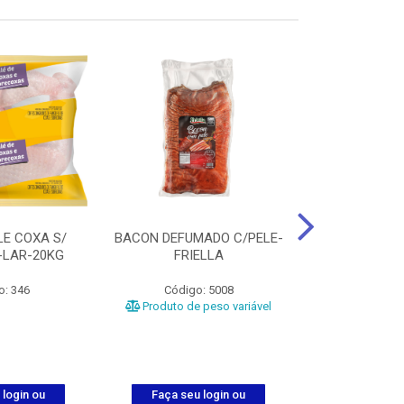
LE COXA S/
BACON DEFUMADO C/PELE-
FILE PEITO
-LAR-20KG
FRIELLA
FRIAT
o: 346
Código: 5008
Código
Produto de peso variável
 login ou
Faça seu login ou
Faça seu 