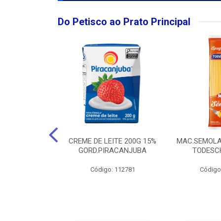
Do Petisco ao Prato Principal
O LARGO BRUT
CREME DE LEITE 200G 15%
MAC.SEMOLA
50ML
GORD.PIRACANJUBA
TODESCH
: 111989
Código: 112781
Código