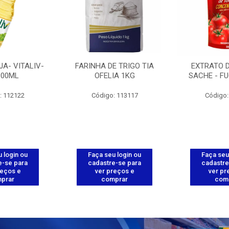
JA- VITALIV-
FARINHA DE TRIGO TIA
EXTRATO 
900ML
OFELIA 1KG
SACHE - FU
: 112122
Código: 113117
Código:
 login ou
Faça seu login ou
Faça seu
e-se para
cadastre-se para
cadastre
reços e
ver preços e
ver pr
prar
comprar
com