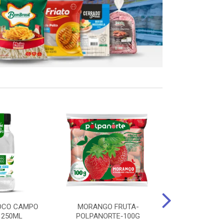
OCO CAMPO
MORANGO FRUTA-
STEAK FRANGO
 250ML
POLPANORTE-100G