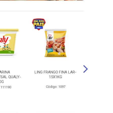
ARINA
LING FRANGO FINA LAR-
SUCO DE UVA
/SAL QUALY-
15X1KG
LARGO 
0G
Código: 1097
Código:
 111190