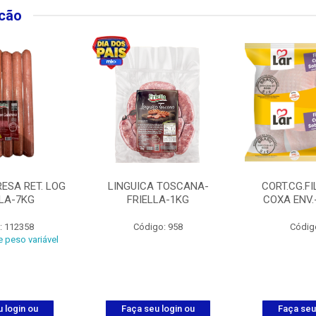
lcão
ESA RET. LOG
LINGUICA TOSCANA-
CORT.CG.FI
LLA-7KG
FRIELLA-1KG
COXA ENV.
: 112358
Código: 958
Códig
 peso variável
 login ou
Faça seu login ou
Faça seu