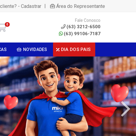
|
cliente? - Cadastrar
Área do Representante
Fale Conosco
0
(63) 3212-6500
(63) 99106-7187
DIA DOS PAIS
CAS
NOVIDADES