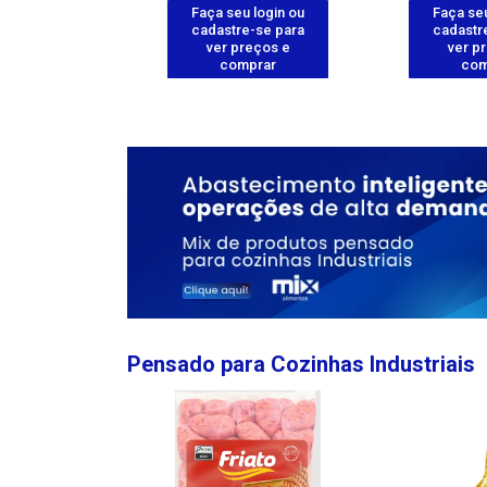
u login ou
Faça seu login ou
Faça seu
e-se para
cadastre-se para
cadastr
reços e
ver preços e
ver p
mprar
comprar
com
Pensado para Cozinhas Industriais