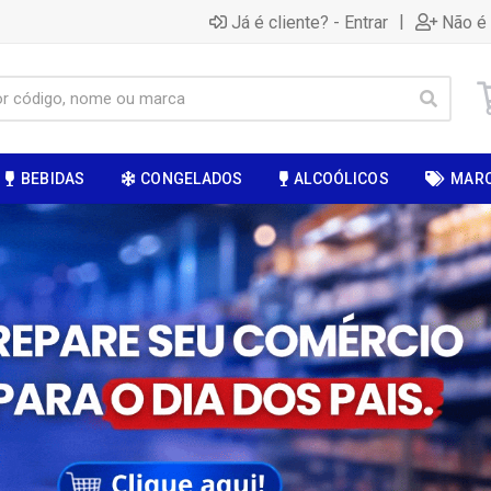
|
Já é cliente? - Entrar
Não é 
BEBIDAS
CONGELADOS
ALCOÓLICOS
MAR