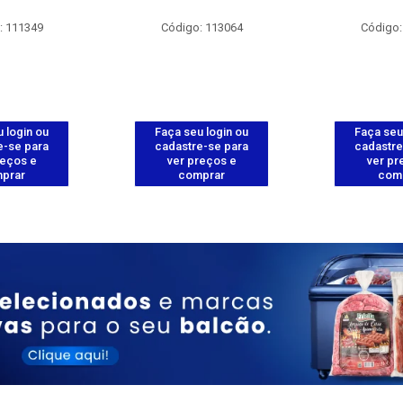
: 111349
Código: 113064
Código:
 login ou
Faça seu login ou
Faça seu
e-se para
cadastre-se para
cadastre
reços e
ver preços e
ver pr
prar
comprar
com