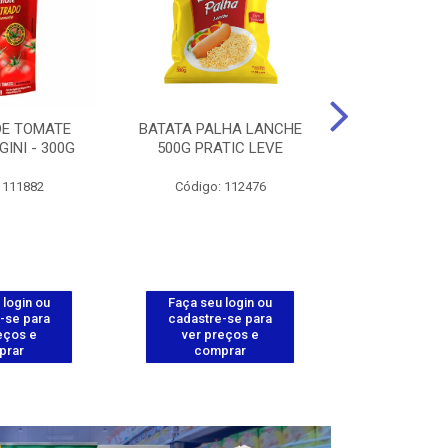
DE TOMATE
BATATA PALHA LANCHE
CORT.CG.FI
GINI - 300G
500G PRATIC LEVE
COXA ENV.
 111882
Código: 112476
Código
 login ou
Faça seu login ou
Faça seu 
-se para
cadastre-se para
cadastre
eços e
ver preços e
ver pr
prar
comprar
comp