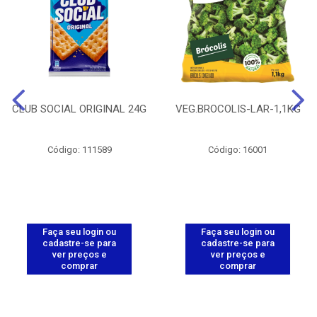
CLUB SOCIAL ORIGINAL 24G
VEG.BROCOLIS-LAR-1,1KG
Código: 111589
Código: 16001
Faça seu login ou
Faça seu login ou
cadastre-se para
cadastre-se para
ver preços e
ver preços e
comprar
comprar