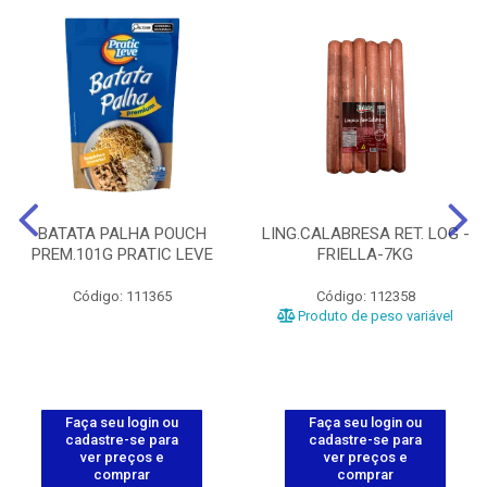
BATATA PALHA POUCH
LING.CALABRESA RET. LOG -
PREM.101G PRATIC LEVE
FRIELLA-7KG
Código: 111365
Código: 112358
Produto de peso variável
Faça seu login ou
Faça seu login ou
cadastre-se para
cadastre-se para
ver preços e
ver preços e
comprar
comprar