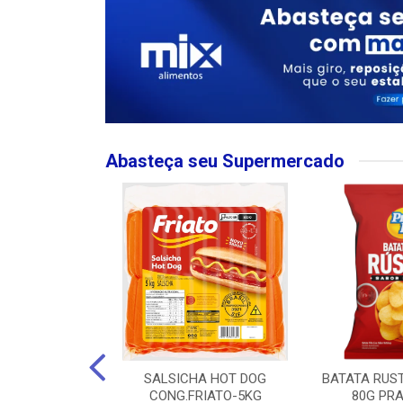
Abasteça seu Supermercado
MPO LARGO
SALSICHA HOT DOG
BATATA RUS
 ROSE 750ML
CONG.FRIATO-5KG
80G PRA