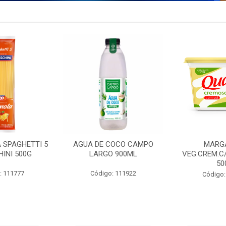
 SPAGHETTI 5
AGUA DE COCO CAMPO
MARG
INI 500G
LARGO 900ML
VEG.CREM.C
50
: 111777
Código: 111922
Código: