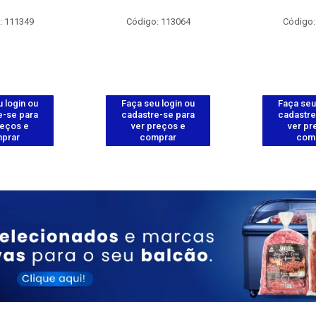
: 111349
Código: 113064
Código:
 login ou
Faça seu login ou
Faça seu
e-se para
cadastre-se para
cadastre
reços e
ver preços e
ver pr
prar
comprar
com