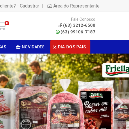
|
cliente? - Cadastrar
Área do Representante
Fale Conosco
0
(63) 3212-6500
(63) 99106-7187
DIA DOS PAIS
CAS
NOVIDADES