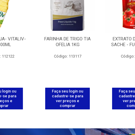
JA- VITALIV-
FARINHA DE TRIGO TIA
EXTRATO 
900ML
OFELIA 1KG
SACHE - FU
: 112122
Código: 113117
Código:
 login ou
Faça seu login ou
Faça seu
e-se para
cadastre-se para
cadastre
reços e
ver preços e
ver pr
prar
comprar
com