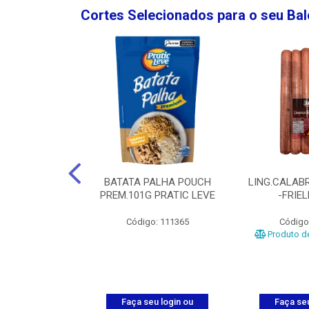
Cortes Selecionados para o seu Ba
NGO GROSSA-
BATATA PALHA POUCH
LING.CALABR
TO-5KG
PREM.101G PRATIC LEVE
-FRIE
o: 5024
Código: 111365
Código
Produto de
u login ou
Faça seu login ou
Faça seu