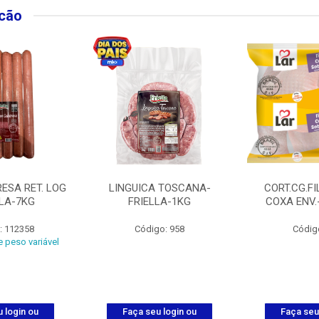
lcão
ESA RET. LOG
LINGUICA TOSCANA-
CORT.CG.FI
LLA-7KG
FRIELLA-1KG
COXA ENV.
: 112358
Código: 958
Códig
 peso variável
 login ou
Faça seu login ou
Faça seu