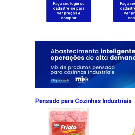
u login ou
Faça seu login ou
Faça seu
e-se para
cadastre-se para
cadastr
reços e
ver preços e
ver p
mprar
comprar
com
Pensado para Cozinhas Industriais