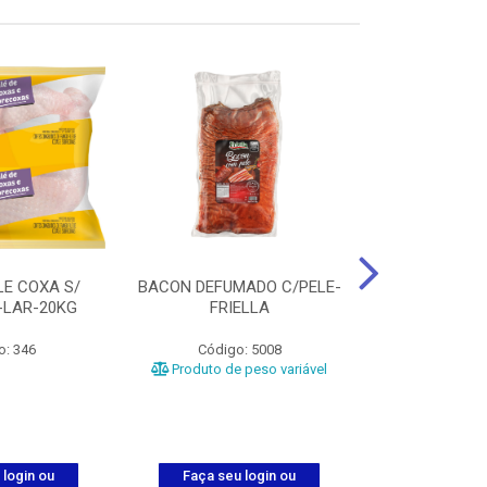
LE COXA S/
BACON DEFUMADO C/PELE-
FILE PEITO
-LAR-20KG
FRIELLA
FRIAT
o: 346
Código: 5008
Código
Produto de peso variável
 login ou
Faça seu login ou
Faça seu 