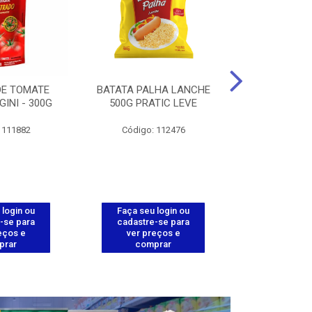
DE TOMATE
BATATA PALHA LANCHE
CORT.CG.FI
GINI - 300G
500G PRATIC LEVE
COXA ENV.
 111882
Código: 112476
Código
 login ou
Faça seu login ou
Faça seu 
-se para
cadastre-se para
cadastre
eços e
ver preços e
ver pr
prar
comprar
comp