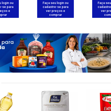
 login ou
Faça seu login ou
Faça seu
e-se para
cadastre-se para
cadastre
reços e
ver preços e
ver pr
prar
comprar
com