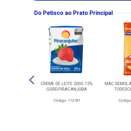
Do Petisco ao Prato Principal
O LARGO BRUT
CREME DE LEITE 200G 15%
MAC.SEMOLA
50ML
GORD.PIRACANJUBA
TODESCH
: 111989
Código: 112781
Código