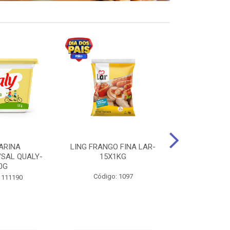
ARINA
LING FRANGO FINA LAR-
SUCO DE UVA
/SAL QUALY-
15X1KG
LARGO 
0G
Código: 1097
Código:
 111190