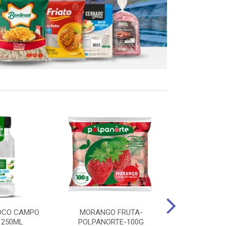
OCO CAMPO
MORANGO FRUTA-
STEAK FRANGO
 250ML
POLPANORTE-100G