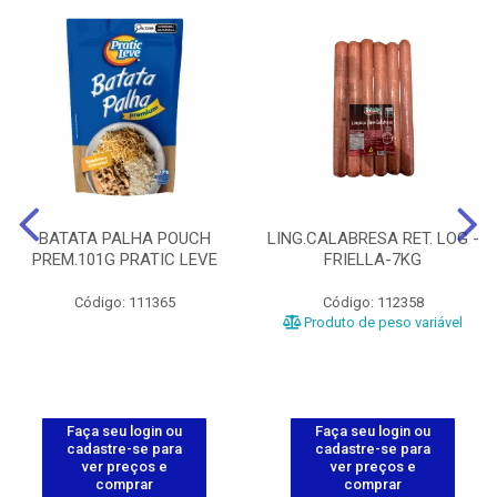
BATATA PALHA POUCH
LING.CALABRESA RET. LOG -
PREM.101G PRATIC LEVE
FRIELLA-7KG
Código: 111365
Código: 112358
Produto de peso variável
Faça seu login ou
Faça seu login ou
cadastre-se para
cadastre-se para
ver preços e
ver preços e
comprar
comprar