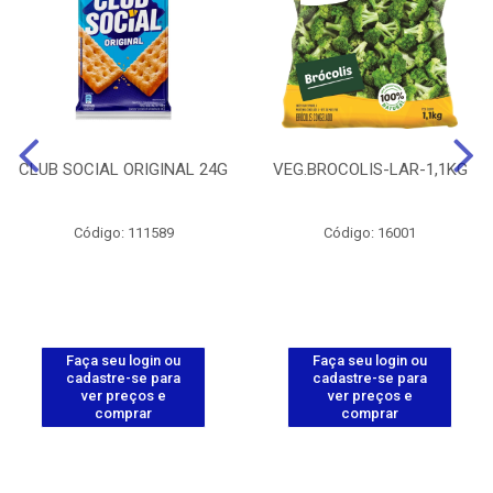
CLUB SOCIAL ORIGINAL 24G
VEG.BROCOLIS-LAR-1,1KG
Código: 111589
Código: 16001
Faça seu login ou
Faça seu login ou
cadastre-se para
cadastre-se para
ver preços e
ver preços e
comprar
comprar