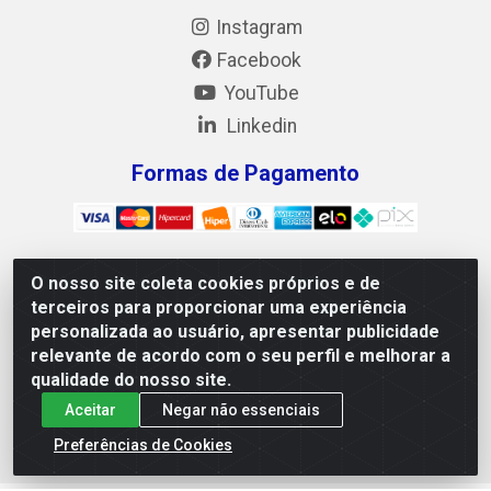
Instagram
Facebook
YouTube
Linkedin
Formas de Pagamento
O nosso site coleta cookies próprios e de
Mix Alimentos LTDA - Quadra Asr Ne 55 (412 Norte), Alameda
terceiros para proporcionar uma experiência
02, S/N - Plano Diretor Norte, Palmas/TO - CEP 77.006-540 -
personalizada ao usuário, apresentar publicidade
CNPJ 05.922.500/0001-02
relevante de acordo com o seu perfil e melhorar a
qualidade do nosso site.
Aceitar
Negar não essenciais
Preferências de Cookies