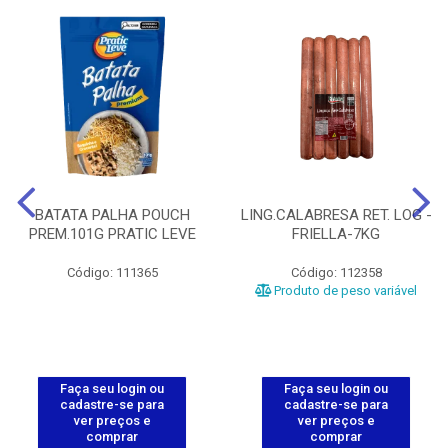
BATATA PALHA POUCH
LING.CALABRESA RET. LOG -
PREM.101G PRATIC LEVE
FRIELLA-7KG
Código: 111365
Código: 112358
Produto de peso variável
Faça seu login ou
Faça seu login ou
cadastre-se para
cadastre-se para
ver preços e
ver preços e
comprar
comprar