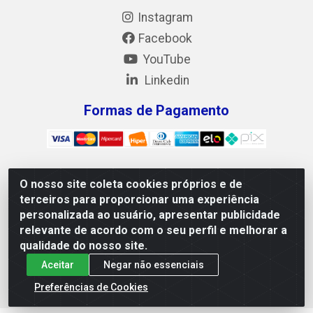
Instagram
Facebook
YouTube
Linkedin
Formas de Pagamento
O nosso site coleta cookies próprios e de
Mix Alimentos LTDA - Quadra Asr Ne 55 (412 Norte), Alameda
terceiros para proporcionar uma experiência
02, S/N - Plano Diretor Norte, Palmas/TO - CEP 77.006-540 -
personalizada ao usuário, apresentar publicidade
CNPJ 05.922.500/0001-02
relevante de acordo com o seu perfil e melhorar a
qualidade do nosso site.
Aceitar
Negar não essenciais
Preferências de Cookies