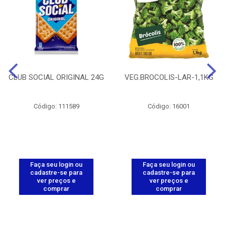
CLUB SOCIAL ORIGINAL 24G
VEG.BROCOLIS-LAR-1,1KG
Código: 111589
Código: 16001
Faça seu login ou
Faça seu login ou
cadastre-se para
cadastre-se para
ver preços e
ver preços e
comprar
comprar