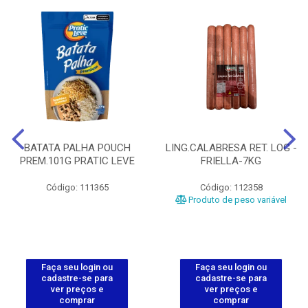
BATATA PALHA POUCH
LING.CALABRESA RET. LOG -
PREM.101G PRATIC LEVE
FRIELLA-7KG
Código: 111365
Código: 112358
Produto de peso variável
Faça seu login ou
Faça seu login ou
cadastre-se para
cadastre-se para
ver preços e
ver preços e
comprar
comprar