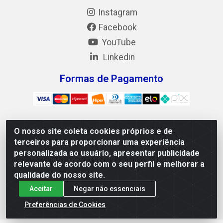
Instagram
Facebook
YouTube
Linkedin
Formas de Pagamento
O nosso site coleta cookies próprios e de
Mix Alimentos LTDA - Quadra Asr Ne 55 (412 Norte), Alameda
terceiros para proporcionar uma experiência
02, S/N - Plano Diretor Norte, Palmas/TO - CEP 77.006-540 -
personalizada ao usuário, apresentar publicidade
CNPJ 05.922.500/0001-02
relevante de acordo com o seu perfil e melhorar a
qualidade do nosso site.
Aceitar
Negar não essenciais
Preferências de Cookies