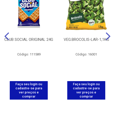
CLUB SOCIAL ORIGINAL 24G
VEG.BROCOLIS-LAR-1,1KG
Código: 111589
Código: 16001
Faça seu login ou
Faça seu login ou
cadastre-se para
cadastre-se para
ver preços e
ver preços e
comprar
comprar