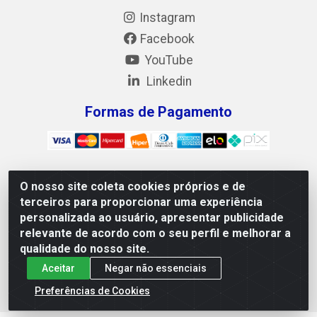
Instagram
Facebook
YouTube
Linkedin
Formas de Pagamento
O nosso site coleta cookies próprios e de
Mix Alimentos LTDA - Quadra Asr Ne 55 (412 Norte), Alameda
terceiros para proporcionar uma experiência
02, S/N - Plano Diretor Norte, Palmas/TO - CEP 77.006-540 -
personalizada ao usuário, apresentar publicidade
CNPJ 05.922.500/0001-02
relevante de acordo com o seu perfil e melhorar a
qualidade do nosso site.
Aceitar
Negar não essenciais
Preferências de Cookies