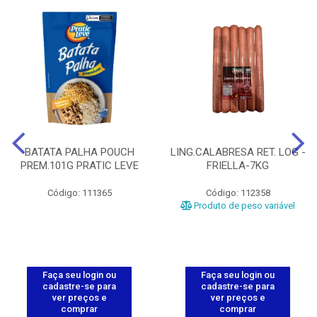
BATATA PALHA POUCH
LING.CALABRESA RET. LOG -
PREM.101G PRATIC LEVE
FRIELLA-7KG
Código: 111365
Código: 112358
Produto de peso variável
Faça seu login ou
Faça seu login ou
cadastre-se para
cadastre-se para
ver preços e
ver preços e
comprar
comprar