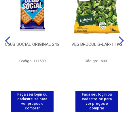
CLUB SOCIAL ORIGINAL 24G
VEG.BROCOLIS-LAR-1,1KG
Código: 111589
Código: 16001
Faça seu login ou
Faça seu login ou
cadastre-se para
cadastre-se para
ver preços e
ver preços e
comprar
comprar