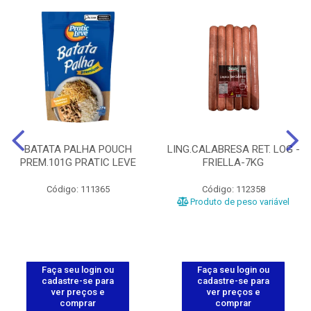
BATATA PALHA POUCH
LING.CALABRESA RET. LOG -
PREM.101G PRATIC LEVE
FRIELLA-7KG
Código: 111365
Código: 112358
Produto de peso variável
Faça seu login ou
Faça seu login ou
cadastre-se para
cadastre-se para
ver preços e
ver preços e
comprar
comprar