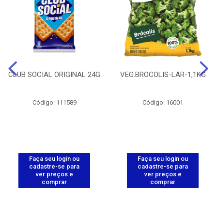
CLUB SOCIAL ORIGINAL 24G
VEG.BROCOLIS-LAR-1,1KG
Código: 111589
Código: 16001
Faça seu login ou
Faça seu login ou
cadastre-se para
cadastre-se para
ver preços e
ver preços e
comprar
comprar