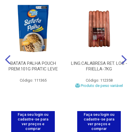
BATATA PALHA POUCH
LING.CALABRESA RET. LOG -
PREM.101G PRATIC LEVE
FRIELLA-7KG
Código: 111365
Código: 112358
Produto de peso variável
Faça seu login ou
Faça seu login ou
cadastre-se para
cadastre-se para
ver preços e
ver preços e
comprar
comprar