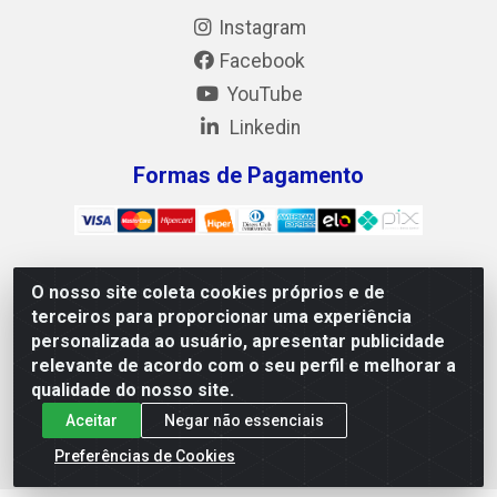
Instagram
Facebook
YouTube
Linkedin
Formas de Pagamento
O nosso site coleta cookies próprios e de
Mix Alimentos LTDA - Quadra Asr Ne 55 (412 Norte), Alameda
terceiros para proporcionar uma experiência
02, S/N - Plano Diretor Norte, Palmas/TO - CEP 77.006-540 -
personalizada ao usuário, apresentar publicidade
CNPJ 05.922.500/0001-02
relevante de acordo com o seu perfil e melhorar a
qualidade do nosso site.
Aceitar
Negar não essenciais
Preferências de Cookies