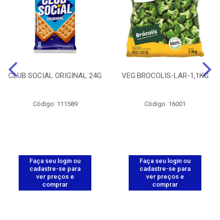
CLUB SOCIAL ORIGINAL 24G
VEG.BROCOLIS-LAR-1,1KG
Código: 111589
Código: 16001
Faça seu login ou
Faça seu login ou
cadastre-se para
cadastre-se para
ver preços e
ver preços e
comprar
comprar