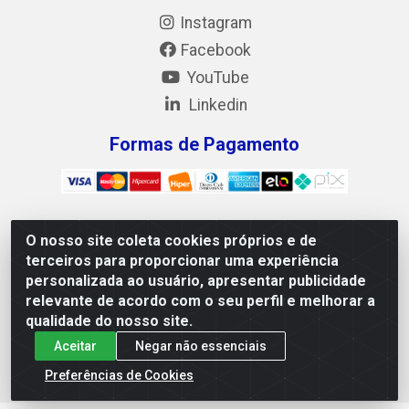
Instagram
Facebook
YouTube
Linkedin
Formas de Pagamento
O nosso site coleta cookies próprios e de
Mix Alimentos LTDA - Quadra Asr Ne 55 (412 Norte), Alameda
terceiros para proporcionar uma experiência
02, S/N - Plano Diretor Norte, Palmas/TO - CEP 77.006-540 -
personalizada ao usuário, apresentar publicidade
CNPJ 05.922.500/0001-02
relevante de acordo com o seu perfil e melhorar a
qualidade do nosso site.
Aceitar
Negar não essenciais
Preferências de Cookies