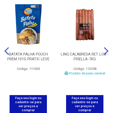
BATATA PALHA POUCH
LING.CALABRESA RET. LOG -
PREM.101G PRATIC LEVE
FRIELLA-7KG
Código: 111365
Código: 112358
Produto de peso variável
Faça seu login ou
Faça seu login ou
cadastre-se para
cadastre-se para
ver preços e
ver preços e
comprar
comprar