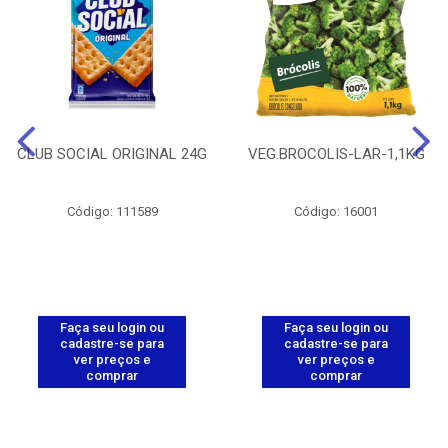
CLUB SOCIAL ORIGINAL 24G
VEG.BROCOLIS-LAR-1,1KG
Código: 111589
Código: 16001
Faça seu login ou
Faça seu login ou
cadastre-se para
cadastre-se para
ver preços e
ver preços e
comprar
comprar