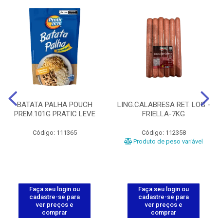
BATATA PALHA POUCH
LING.CALABRESA RET. LOG -
PREM.101G PRATIC LEVE
FRIELLA-7KG
Código: 111365
Código: 112358
Produto de peso variável
Faça seu login ou
Faça seu login ou
cadastre-se para
cadastre-se para
ver preços e
ver preços e
comprar
comprar