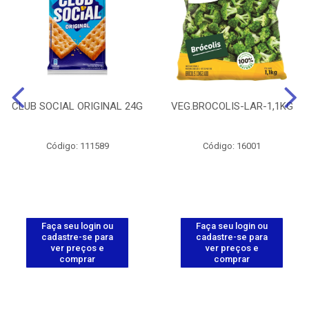
CLUB SOCIAL ORIGINAL 24G
VEG.BROCOLIS-LAR-1,1KG
Código: 111589
Código: 16001
Faça seu login ou
Faça seu login ou
cadastre-se para
cadastre-se para
ver preços e
ver preços e
comprar
comprar