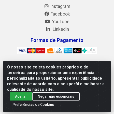
Instagram
Facebook
YouTube
Linkedin
Formas de Pagamento
O nosso site coleta cookies próprios e de
Mix Alimentos LTDA - Quadra Asr Ne 55 (412 Norte), Alameda
terceiros para proporcionar uma experiência
02, S/N - Plano Diretor Norte, Palmas/TO - CEP 77.006-540 -
personalizada ao usuário, apresentar publicidade
CNPJ 05.922.500/0001-02
relevante de acordo com o seu perfil e melhorar a
qualidade do nosso site.
Aceitar
Negar não essenciais
Preferências de Cookies