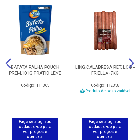
BATATA PALHA POUCH
LING.CALABRESA RET. LOG -
PREM.101G PRATIC LEVE
FRIELLA-7KG
Código: 111365
Código: 112358
Produto de peso variável
Faça seu login ou
Faça seu login ou
cadastre-se para
cadastre-se para
ver preços e
ver preços e
comprar
comprar