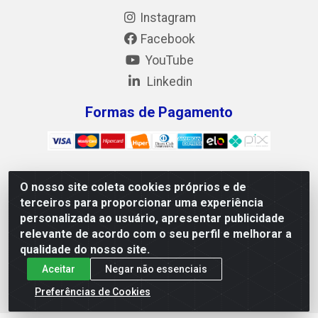
Instagram
Facebook
YouTube
Linkedin
Formas de Pagamento
O nosso site coleta cookies próprios e de
Mix Alimentos LTDA - Quadra Asr Ne 55 (412 Norte), Alameda
terceiros para proporcionar uma experiência
02, S/N - Plano Diretor Norte, Palmas/TO - CEP 77.006-540 -
personalizada ao usuário, apresentar publicidade
CNPJ 05.922.500/0001-02
relevante de acordo com o seu perfil e melhorar a
qualidade do nosso site.
Aceitar
Negar não essenciais
Preferências de Cookies