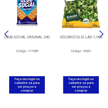
CLUB SOCIAL ORIGINAL 24G
VEG.BROCOLIS-LAR-1,1KG
Código: 111589
Código: 16001
Faça seu login ou
Faça seu login ou
cadastre-se para
cadastre-se para
ver preços e
ver preços e
comprar
comprar