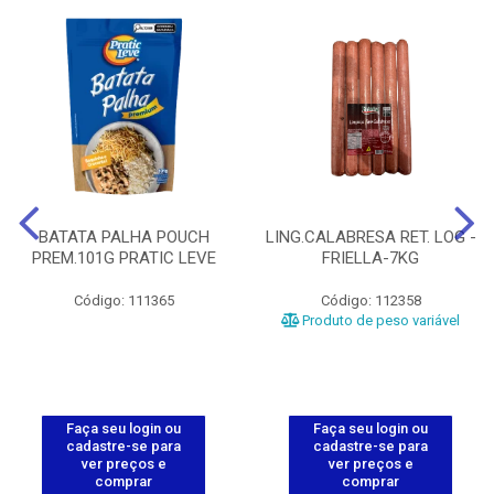
BATATA PALHA POUCH
LING.CALABRESA RET. LOG -
PREM.101G PRATIC LEVE
FRIELLA-7KG
Código: 111365
Código: 112358
Produto de peso variável
Faça seu login ou
Faça seu login ou
cadastre-se para
cadastre-se para
ver preços e
ver preços e
comprar
comprar