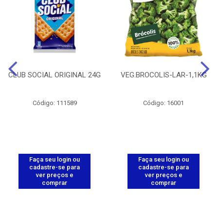
CLUB SOCIAL ORIGINAL 24G
VEG.BROCOLIS-LAR-1,1KG
Código: 111589
Código: 16001
Faça seu login ou
Faça seu login ou
cadastre-se para
cadastre-se para
ver preços e
ver preços e
comprar
comprar