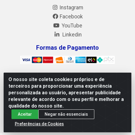
Instagram
Facebook
YouTube
Linkedin
Formas de Pagamento
O nosso site coleta cookies próprios e de
Mix Alimentos LTDA - Quadra Asr Ne 55 (412 Norte), Alameda
terceiros para proporcionar uma experiência
02, S/N - Plano Diretor Norte, Palmas/TO - CEP 77.006-540 -
personalizada ao usuário, apresentar publicidade
CNPJ 05.922.500/0001-02
relevante de acordo com o seu perfil e melhorar a
qualidade do nosso site.
Aceitar
Negar não essenciais
Preferências de Cookies