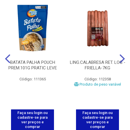
BATATA PALHA POUCH
LING.CALABRESA RET. LOG -
PREM.101G PRATIC LEVE
FRIELLA-7KG
Código: 111365
Código: 112358
Produto de peso variável
Faça seu login ou
Faça seu login ou
cadastre-se para
cadastre-se para
ver preços e
ver preços e
comprar
comprar