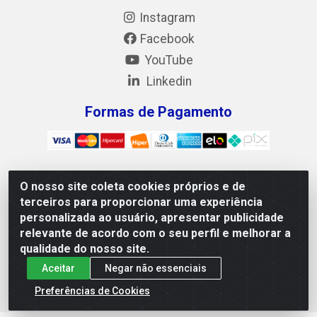
Instagram
Facebook
YouTube
Linkedin
Formas de Pagamento
O nosso site coleta cookies próprios e de
Mix Alimentos LTDA - Quadra Asr Ne 55 (412 Norte), Alameda
terceiros para proporcionar uma experiência
02, S/N - Plano Diretor Norte, Palmas/TO - CEP 77.006-540 -
personalizada ao usuário, apresentar publicidade
CNPJ 05.922.500/0001-02
relevante de acordo com o seu perfil e melhorar a
qualidade do nosso site.
Aceitar
Negar não essenciais
Preferências de Cookies