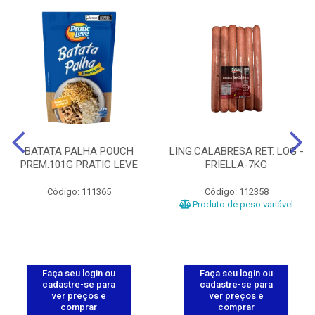
BATATA PALHA POUCH
LING.CALABRESA RET. LOG -
PREM.101G PRATIC LEVE
FRIELLA-7KG
Código: 111365
Código: 112358
Produto de peso variável
Faça seu login ou
Faça seu login ou
cadastre-se para
cadastre-se para
ver preços e
ver preços e
comprar
comprar