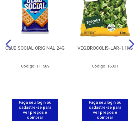
CLUB SOCIAL ORIGINAL 24G
VEG.BROCOLIS-LAR-1,1KG
Código: 111589
Código: 16001
Faça seu login ou
Faça seu login ou
cadastre-se para
cadastre-se para
ver preços e
ver preços e
comprar
comprar