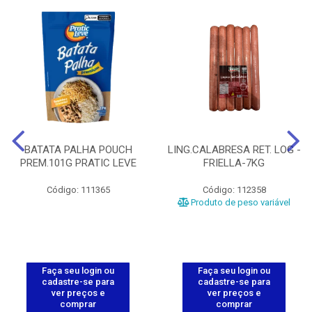
BATATA PALHA POUCH
LING.CALABRESA RET. LOG -
PREM.101G PRATIC LEVE
FRIELLA-7KG
Código: 111365
Código: 112358
Produto de peso variável
Faça seu login ou
Faça seu login ou
cadastre-se para
cadastre-se para
ver preços e
ver preços e
comprar
comprar