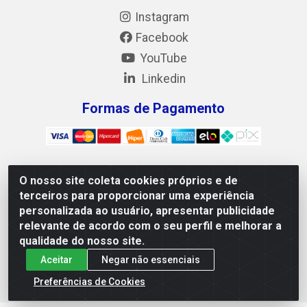
Instagram
Facebook
YouTube
Linkedin
Formas de Pagamento
O nosso site coleta cookies próprios e de
Mix Alimentos LTDA - Quadra Asr Ne 55 (412 Norte), Alameda
terceiros para proporcionar uma experiência
02, S/N - Plano Diretor Norte, Palmas/TO - CEP 77.006-540 -
personalizada ao usuário, apresentar publicidade
CNPJ 05.922.500/0001-02
relevante de acordo com o seu perfil e melhorar a
qualidade do nosso site.
Aceitar
Negar não essenciais
Preferências de Cookies