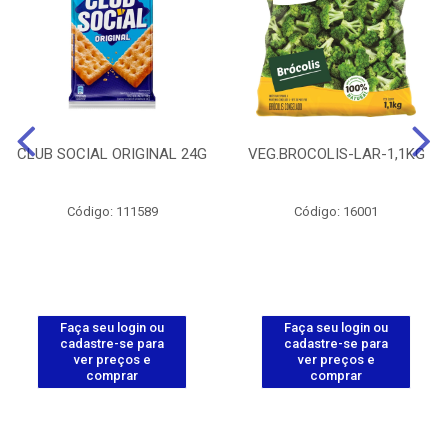
CLUB SOCIAL ORIGINAL 24G
VEG.BROCOLIS-LAR-1,1KG
Código: 111589
Código: 16001
Faça seu login ou
Faça seu login ou
cadastre-se para
cadastre-se para
ver preços e
ver preços e
comprar
comprar