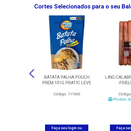
Cortes Selecionados para o seu Ba
NGO GROSSA-
BATATA PALHA POUCH
LING.CALABR
TO-5KG
PREM.101G PRATIC LEVE
-FRIE
o: 5024
Código: 111365
Código
Produto de
u login ou
Faça seu login ou
Faça seu