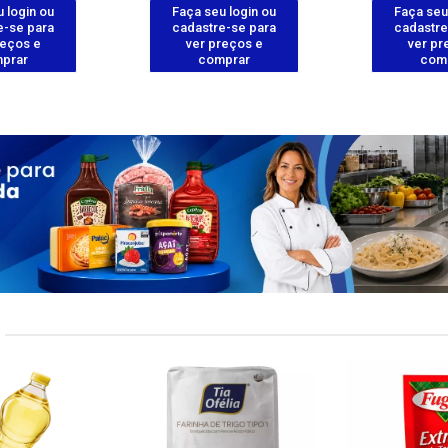
 login ou
Faça seu login ou
Faça seu
e-se para
cadastre-se para
cadastre
reços e
ver preços e
ver pr
prar
comprar
com