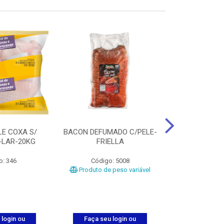
LE COXA S/
BACON DEFUMADO C/PELE-
FILE PEITO
-LAR-20KG
FRIELLA
FRIAT
o: 346
Código: 5008
Código
Produto de peso variável
 login ou
Faça seu login ou
Faça seu 