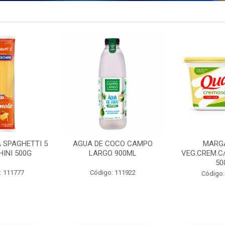
 SPAGHETTI 5
AGUA DE COCO CAMPO
MARG
INI 500G
LARGO 900ML
VEG.CREM.C
50
: 111777
Código: 111922
Código: