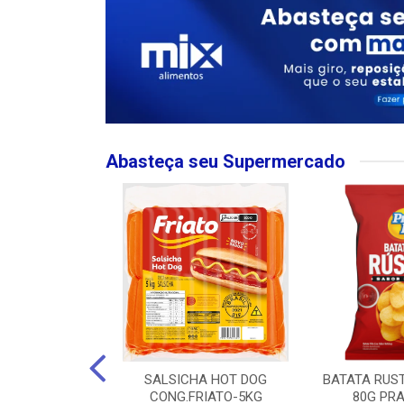
Abasteça seu Supermercado
MPO LARGO
SALSICHA HOT DOG
BATATA RUS
 ROSE 750ML
CONG.FRIATO-5KG
80G PRA