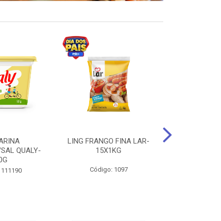
ARINA
LING FRANGO FINA LAR-
SUCO DE UVA
/SAL QUALY-
15X1KG
LARGO 
0G
Código: 1097
Código:
 111190