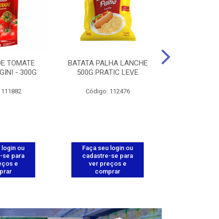
DE TOMATE
BATATA PALHA LANCHE
CORT.CG.FI
GINI - 300G
500G PRATIC LEVE
COXA ENV.
 111882
Código: 112476
Código
 login ou
Faça seu login ou
Faça seu 
-se para
cadastre-se para
cadastre
eços e
ver preços e
ver pr
prar
comprar
comp