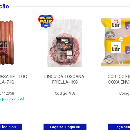
lcão
ESA RET. LOG
LINGUICA TOSCANA-
CORT.CG.FI
LLA-7KG
FRIELLA-1KG
COXA ENV.
: 112358
Código: 958
Códig
 peso variável
 login ou
Faça seu login ou
Faça seu