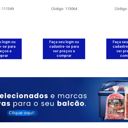
: 111349
Código: 113064
Código:
 login ou
Faça seu login ou
Faça seu
e-se para
cadastre-se para
cadastre
reços e
ver preços e
ver pr
prar
comprar
com