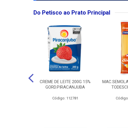
Do Petisco ao Prato Principal
O LARGO BRUT
CREME DE LEITE 200G 15%
MAC.SEMOLA
50ML
GORD.PIRACANJUBA
TODESCH
: 111989
Código: 112781
Código