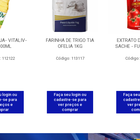
JA- VITALIV-
FARINHA DE TRIGO TIA
EXTRATO 
900ML
OFELIA 1KG
SACHE - FU
: 112122
Código: 113117
Código:
 login ou
Faça seu login ou
Faça seu
e-se para
cadastre-se para
cadastre
reços e
ver preços e
ver pr
prar
comprar
com