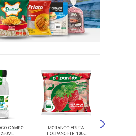
OCO CAMPO
MORANGO FRUTA-
STEAK FRANGO
 250ML
POLPANORTE-100G