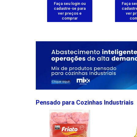
u login ou
Faça seu login ou
Faça seu
e-se para
cadastre-se para
cadastr
reços e
ver preços e
ver p
mprar
comprar
com
Pensado para Cozinhas Industriais