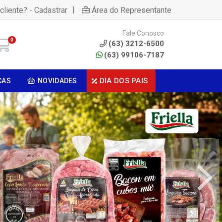
|
cliente? - Cadastrar
Área do Representante
Fale Conosco
0
(63) 3212-6500
(63) 99106-7187
DIA DOS PAIS
CAS
NOVIDADES