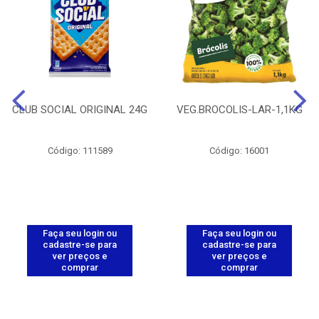
CLUB SOCIAL ORIGINAL 24G
VEG.BROCOLIS-LAR-1,1KG
Código: 111589
Código: 16001
Faça seu login ou
Faça seu login ou
cadastre-se para
cadastre-se para
ver preços e
ver preços e
comprar
comprar