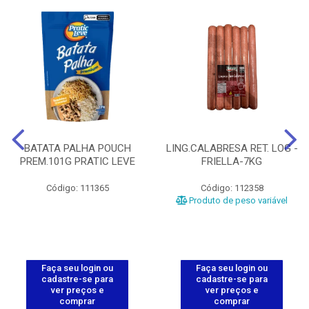
BATATA PALHA POUCH
LING.CALABRESA RET. LOG -
PREM.101G PRATIC LEVE
FRIELLA-7KG
Código: 111365
Código: 112358
Produto de peso variável
Faça seu login ou
Faça seu login ou
cadastre-se para
cadastre-se para
ver preços e
ver preços e
comprar
comprar