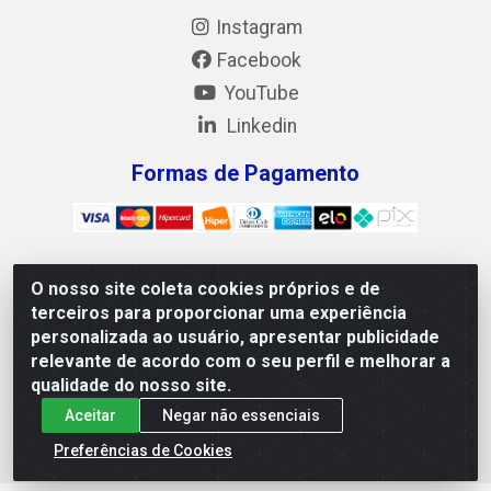
Instagram
Facebook
YouTube
Linkedin
Formas de Pagamento
O nosso site coleta cookies próprios e de
Mix Alimentos LTDA - Quadra Asr Ne 55 (412 Norte), Alameda
terceiros para proporcionar uma experiência
02, S/N - Plano Diretor Norte, Palmas/TO - CEP 77.006-540 -
personalizada ao usuário, apresentar publicidade
CNPJ 05.922.500/0001-02
relevante de acordo com o seu perfil e melhorar a
qualidade do nosso site.
Aceitar
Negar não essenciais
Preferências de Cookies