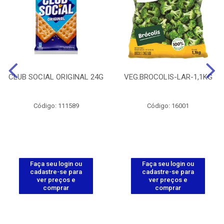
CLUB SOCIAL ORIGINAL 24G
VEG.BROCOLIS-LAR-1,1KG
Código: 111589
Código: 16001
Faça seu login ou
Faça seu login ou
cadastre-se para
cadastre-se para
ver preços e
ver preços e
comprar
comprar