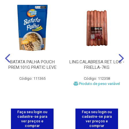
BATATA PALHA POUCH
LING.CALABRESA RET. LOG -
PREM.101G PRATIC LEVE
FRIELLA-7KG
Código: 111365
Código: 112358
Produto de peso variável
Faça seu login ou
Faça seu login ou
cadastre-se para
cadastre-se para
ver preços e
ver preços e
comprar
comprar