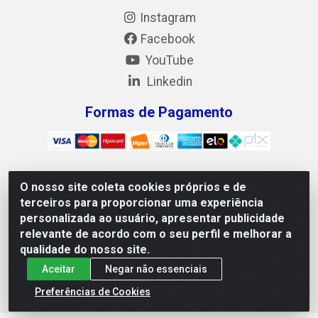
Instagram
Facebook
YouTube
Linkedin
Formas de Pagamento
O nosso site coleta cookies próprios e de
Mix Alimentos LTDA - Quadra Asr Ne 55 (412 Norte), Alameda
terceiros para proporcionar uma experiência
02, S/N - Plano Diretor Norte, Palmas/TO - CEP 77.006-540 -
personalizada ao usuário, apresentar publicidade
CNPJ 05.922.500/0001-02
relevante de acordo com o seu perfil e melhorar a
qualidade do nosso site.
Aceitar
Negar não essenciais
Preferências de Cookies