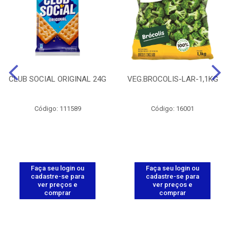
CLUB SOCIAL ORIGINAL 24G
VEG.BROCOLIS-LAR-1,1KG
Código: 111589
Código: 16001
Faça seu login ou
Faça seu login ou
cadastre-se para
cadastre-se para
ver preços e
ver preços e
comprar
comprar