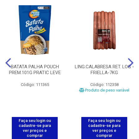
BATATA PALHA POUCH
LING.CALABRESA RET. LOG -
PREM.101G PRATIC LEVE
FRIELLA-7KG
Código: 111365
Código: 112358
Produto de peso variável
Faça seu login ou
Faça seu login ou
cadastre-se para
cadastre-se para
ver preços e
ver preços e
comprar
comprar