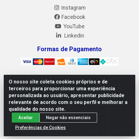
Instagram
Facebook
YouTube
Linkedin
Formas de Pagamento
O nosso site coleta cookies próprios e de
Mix Alimentos LTDA - Quadra Asr Ne 55 (412 Norte), Alameda
terceiros para proporcionar uma experiência
02, S/N - Plano Diretor Norte, Palmas/TO - CEP 77.006-540 -
personalizada ao usuário, apresentar publicidade
CNPJ 05.922.500/0001-02
relevante de acordo com o seu perfil e melhorar a
qualidade do nosso site.
Aceitar
Negar não essenciais
Preferências de Cookies