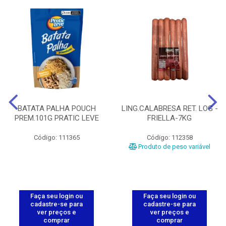
BATATA PALHA POUCH
LING.CALABRESA RET. LOG -
PREM.101G PRATIC LEVE
FRIELLA-7KG
Código: 111365
Código: 112358
Produto de peso variável
Faça seu login ou
Faça seu login ou
cadastre-se para
cadastre-se para
ver preços e
ver preços e
comprar
comprar