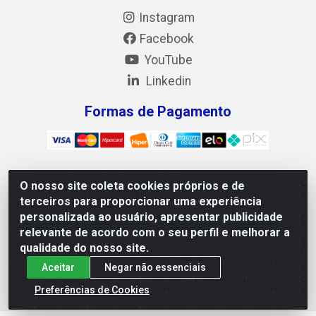
Instagram
Facebook
YouTube
Linkedin
Formas de Pagamento
O nosso site coleta cookies próprios e de
Mix Alimentos LTDA - Quadra Asr Ne 55 (412 Norte), Alameda
terceiros para proporcionar uma experiência
02, S/N - Plano Diretor Norte, Palmas/TO - CEP 77.006-540 -
personalizada ao usuário, apresentar publicidade
CNPJ 05.922.500/0001-02
relevante de acordo com o seu perfil e melhorar a
qualidade do nosso site.
Aceitar
Negar não essenciais
Preferências de Cookies