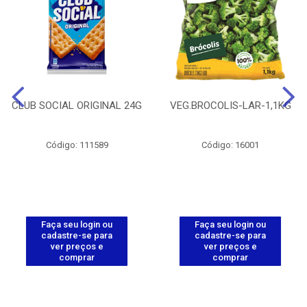
CLUB SOCIAL ORIGINAL 24G
VEG.BROCOLIS-LAR-1,1KG
Código: 111589
Código: 16001
Faça seu login ou
Faça seu login ou
cadastre-se para
cadastre-se para
ver preços e
ver preços e
comprar
comprar