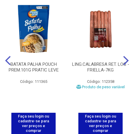
BATATA PALHA POUCH
LING.CALABRESA RET. LOG -
PREM.101G PRATIC LEVE
FRIELLA-7KG
Código: 111365
Código: 112358
Produto de peso variável
Faça seu login ou
Faça seu login ou
cadastre-se para
cadastre-se para
ver preços e
ver preços e
comprar
comprar