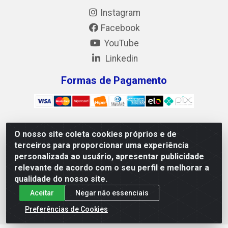
Instagram
Facebook
YouTube
Linkedin
Formas de Pagamento
O nosso site coleta cookies próprios e de
Mix Alimentos LTDA - Quadra Asr Ne 55 (412 Norte), Alameda
terceiros para proporcionar uma experiência
02, S/N - Plano Diretor Norte, Palmas/TO - CEP 77.006-540 -
personalizada ao usuário, apresentar publicidade
CNPJ 05.922.500/0001-02
relevante de acordo com o seu perfil e melhorar a
qualidade do nosso site.
Aceitar
Negar não essenciais
Preferências de Cookies