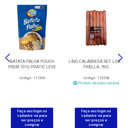
BATATA PALHA POUCH
LING.CALABRESA RET. LOG -
PREM.101G PRATIC LEVE
FRIELLA-7KG
Código: 111365
Código: 112358
Produto de peso variável
Faça seu login ou
Faça seu login ou
cadastre-se para
cadastre-se para
ver preços e
ver preços e
comprar
comprar