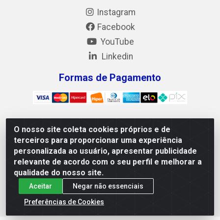
Instagram
Facebook
YouTube
Linkedin
Formas de Pagamento
O nosso site coleta cookies próprios e de
Mix Alimentos LTDA - Quadra Asr Ne 55 (412 Norte), Alameda
terceiros para proporcionar uma experiência
02, S/N - Plano Diretor Norte, Palmas/TO - CEP 77.006-540 -
personalizada ao usuário, apresentar publicidade
CNPJ 05.922.500/0001-02
relevante de acordo com o seu perfil e melhorar a
qualidade do nosso site.
Aceitar
Negar não essenciais
Preferências de Cookies