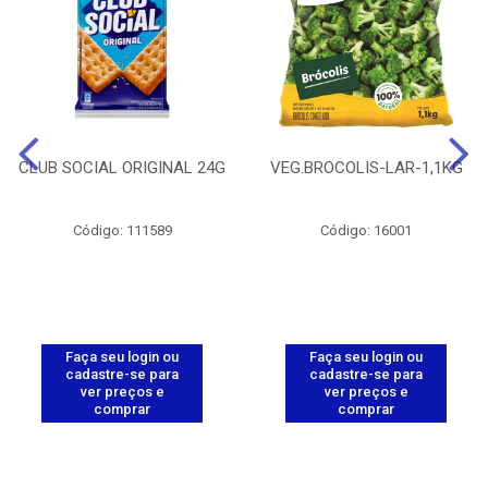
CLUB SOCIAL ORIGINAL 24G
VEG.BROCOLIS-LAR-1,1KG
Código: 111589
Código: 16001
Faça seu login ou
Faça seu login ou
cadastre-se para
cadastre-se para
ver preços e
ver preços e
comprar
comprar