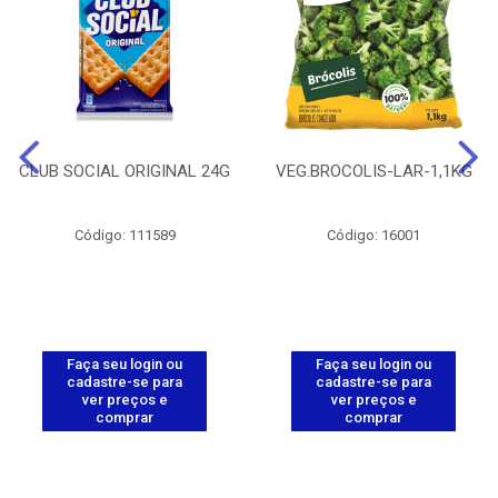
CLUB SOCIAL ORIGINAL 24G
VEG.BROCOLIS-LAR-1,1KG
Código: 111589
Código: 16001
Faça seu login ou
Faça seu login ou
cadastre-se para
cadastre-se para
ver preços e
ver preços e
comprar
comprar