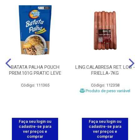
BATATA PALHA POUCH
LING.CALABRESA RET. LOG -
PREM.101G PRATIC LEVE
FRIELLA-7KG
Código: 111365
Código: 112358
Produto de peso variável
Faça seu login ou
Faça seu login ou
cadastre-se para
cadastre-se para
ver preços e
ver preços e
comprar
comprar