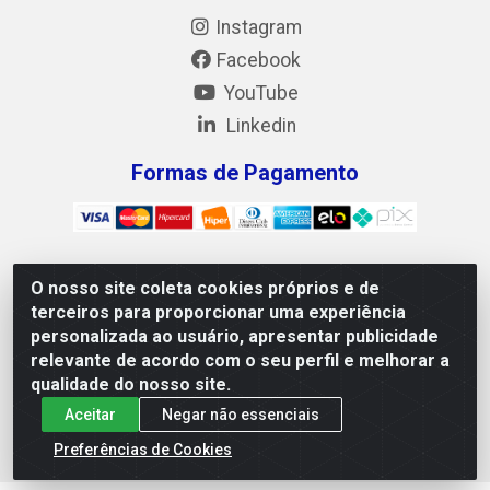
Instagram
Facebook
YouTube
Linkedin
Formas de Pagamento
O nosso site coleta cookies próprios e de
Mix Alimentos LTDA - Quadra Asr Ne 55 (412 Norte), Alameda
terceiros para proporcionar uma experiência
02, S/N - Plano Diretor Norte, Palmas/TO - CEP 77.006-540 -
personalizada ao usuário, apresentar publicidade
CNPJ 05.922.500/0001-02
relevante de acordo com o seu perfil e melhorar a
qualidade do nosso site.
Aceitar
Negar não essenciais
Preferências de Cookies