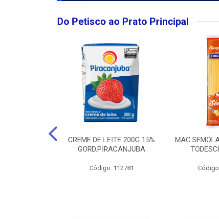
Do Petisco ao Prato Principal
O LARGO BRUT
CREME DE LEITE 200G 15%
MAC.SEMOLA
50ML
GORD.PIRACANJUBA
TODESCH
: 111989
Código: 112781
Código