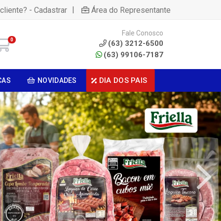
|
cliente? - Cadastrar
Área do Representante
Fale Conosco
0
(63) 3212-6500
(63) 99106-7187
DIA DOS PAIS
CAS
NOVIDADES