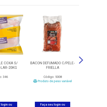
LE COXA S/
BACON DEFUMADO C/PELE-
FILE PEITO
-LAR-20KG
FRIELLA
FRIAT
o: 346
Código: 5008
Código
Produto de peso variável
 login ou
Faça seu login ou
Faça seu 