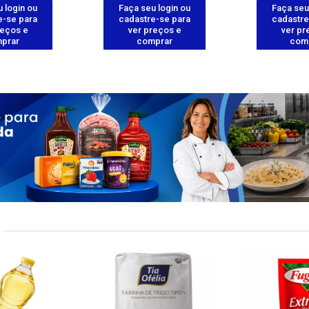
 login ou
Faça seu login ou
Faça seu
e-se para
cadastre-se para
cadastre
reços e
ver preços e
ver pr
prar
comprar
com