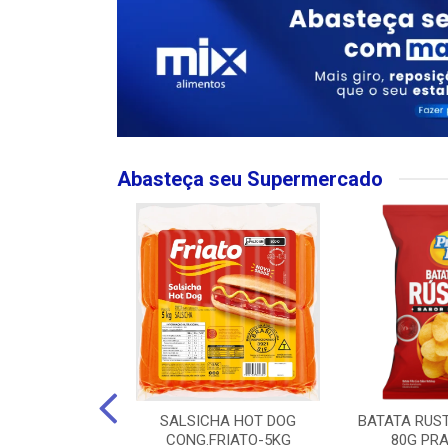
Abasteça seu Supermercado
MPO LARGO
SALSICHA HOT DOG
BATATA RUS
 ROSE 750ML
CONG.FRIATO-5KG
80G PRA