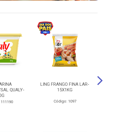
ARINA
LING FRANGO FINA LAR-
SUCO DE UVA
/SAL QUALY-
15X1KG
LARGO 
0G
Código: 1097
Código:
 111190