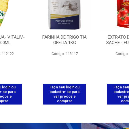
JA- VITALIV-
FARINHA DE TRIGO TIA
EXTRATO 
900ML
OFELIA 1KG
SACHE - FU
: 112122
Código: 113117
Código:
 login ou
Faça seu login ou
Faça seu
e-se para
cadastre-se para
cadastre
reços e
ver preços e
ver pr
prar
comprar
com