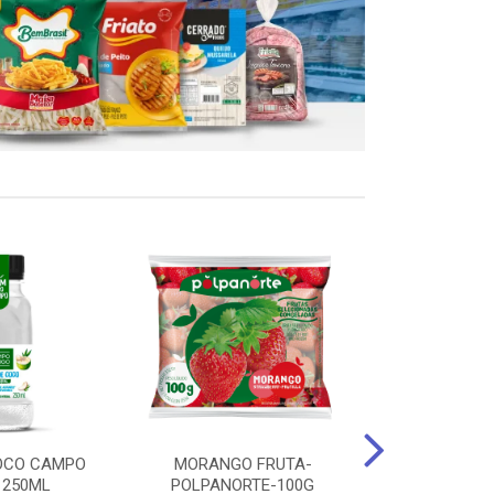
OCO CAMPO
MORANGO FRUTA-
STEAK FRANGO
 250ML
POLPANORTE-100G