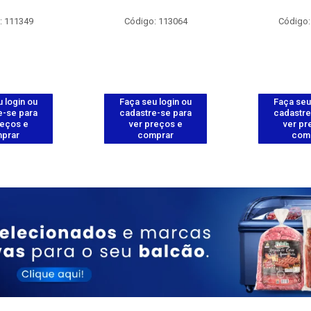
: 111349
Código: 113064
Código:
 login ou
Faça seu login ou
Faça seu
e-se para
cadastre-se para
cadastre
reços e
ver preços e
ver pr
prar
comprar
com