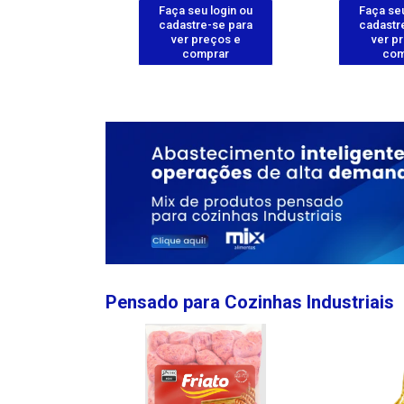
u login ou
Faça seu login ou
Faça seu
e-se para
cadastre-se para
cadastr
reços e
ver preços e
ver p
mprar
comprar
com
Pensado para Cozinhas Industriais