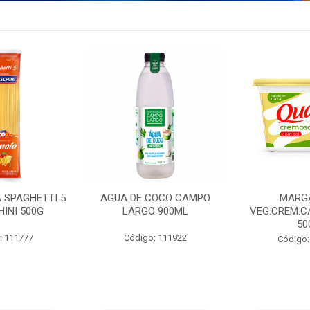
 SPAGHETTI 5
AGUA DE COCO CAMPO
MARG
INI 500G
LARGO 900ML
VEG.CREM.C
50
: 111777
Código: 111922
Código: