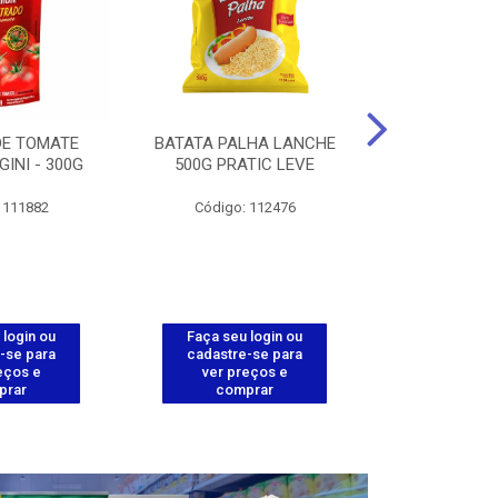
DE TOMATE
BATATA PALHA LANCHE
CORT.CG.FI
GINI - 300G
500G PRATIC LEVE
COXA ENV.
 111882
Código: 112476
Código
 login ou
Faça seu login ou
Faça seu 
-se para
cadastre-se para
cadastre
eços e
ver preços e
ver pr
prar
comprar
comp