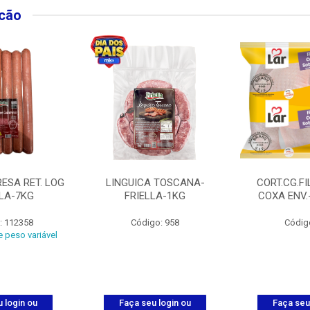
lcão
ESA RET. LOG
LINGUICA TOSCANA-
CORT.CG.FI
LLA-7KG
FRIELLA-1KG
COXA ENV.
: 112358
Código: 958
Códig
 peso variável
 login ou
Faça seu login ou
Faça seu