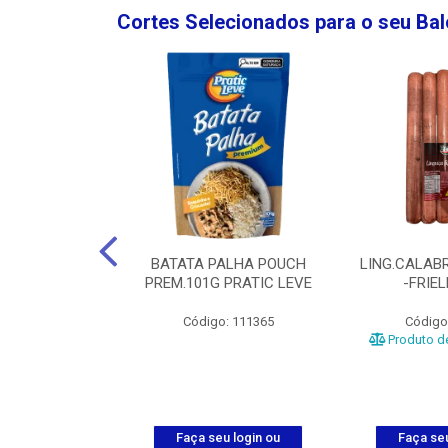
Cortes Selecionados para o seu Ba
NGO GROSSA-
BATATA PALHA POUCH
LING.CALABR
TO-5KG
PREM.101G PRATIC LEVE
-FRIE
o: 5024
Código: 111365
Código
Produto de
u login ou
Faça seu login ou
Faça seu