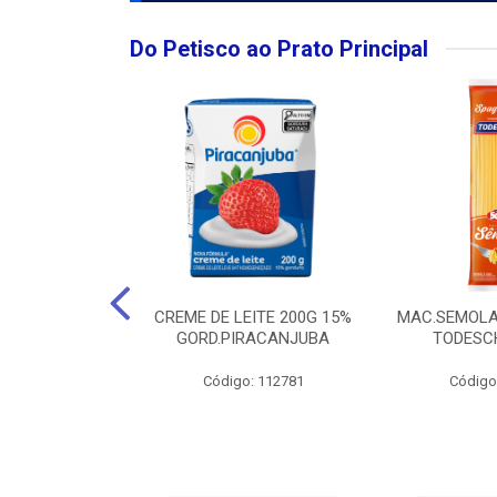
Do Petisco ao Prato Principal
O LARGO BRUT
CREME DE LEITE 200G 15%
MAC.SEMOLA
50ML
GORD.PIRACANJUBA
TODESCH
: 111989
Código: 112781
Código