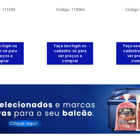
: 111349
Código: 113064
Código:
 login ou
Faça seu login ou
Faça seu
e-se para
cadastre-se para
cadastre
reços e
ver preços e
ver pr
prar
comprar
com