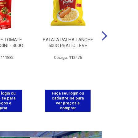
DE TOMATE
BATATA PALHA LANCHE
CORT.CG.FI
GINI - 300G
500G PRATIC LEVE
COXA ENV.
 111882
Código: 112476
Código
 login ou
Faça seu login ou
Faça seu 
-se para
cadastre-se para
cadastre
eços e
ver preços e
ver pr
prar
comprar
comp