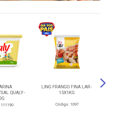
ARINA
LING FRANGO FINA LAR-
SUCO DE UVA
/SAL QUALY-
15X1KG
LARGO 
0G
Código: 1097
Código:
 111190