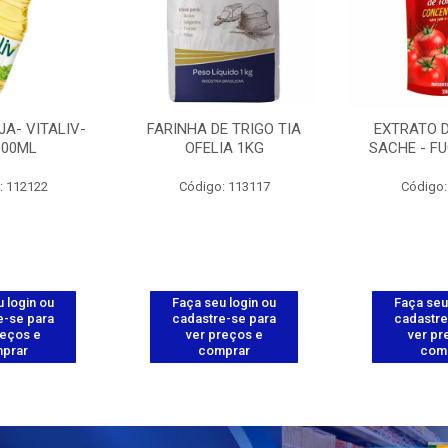
JA- VITALIV-
FARINHA DE TRIGO TIA
EXTRATO 
900ML
OFELIA 1KG
SACHE - FU
: 112122
Código: 113117
Código:
 login ou
Faça seu login ou
Faça seu
e-se para
cadastre-se para
cadastre
reços e
ver preços e
ver pr
prar
comprar
com