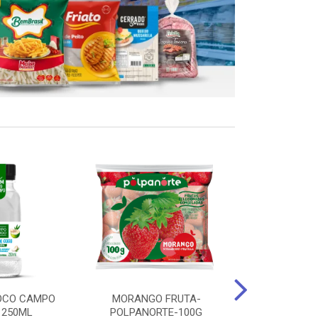
OCO CAMPO
MORANGO FRUTA-
STEAK FRANGO
 250ML
POLPANORTE-100G