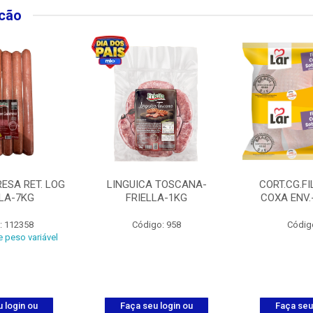
lcão
ESA RET. LOG
LINGUICA TOSCANA-
CORT.CG.FI
LLA-7KG
FRIELLA-1KG
COXA ENV.
: 112358
Código: 958
Códig
 peso variável
 login ou
Faça seu login ou
Faça seu