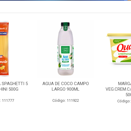
 SPAGHETTI 5
AGUA DE COCO CAMPO
MARG
INI 500G
LARGO 900ML
VEG.CREM.C
50
: 111777
Código: 111922
Código: