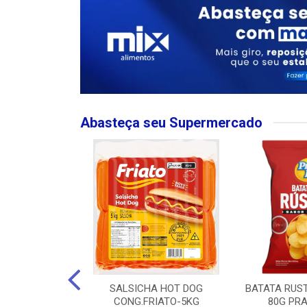
Abasteça seu Supermercado
MPO LARGO
SALSICHA HOT DOG
BATATA RUS
 ROSE 750ML
CONG.FRIATO-5KG
80G PRA