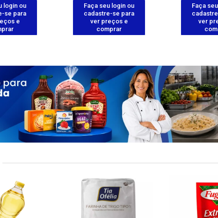
 login ou
Faça seu login ou
Faça seu
e-se para
cadastre-se para
cadastre
reços e
ver preços e
ver pr
prar
comprar
com