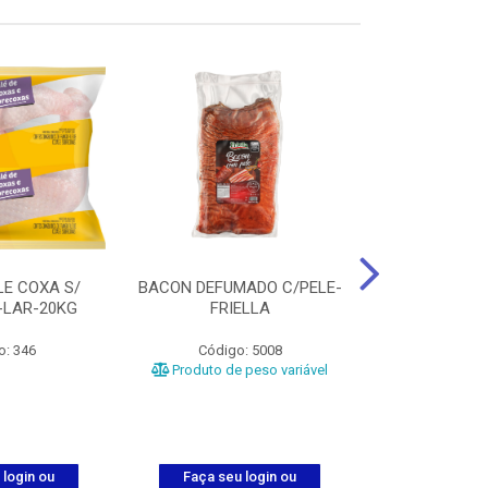
LE COXA S/
BACON DEFUMADO C/PELE-
FILE PEITO
-LAR-20KG
FRIELLA
FRIAT
o: 346
Código: 5008
Código
Produto de peso variável
 login ou
Faça seu login ou
Faça seu 