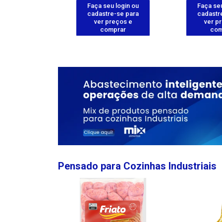
u login ou
Faça seu login ou
Faça seu
e-se para
cadastre-se para
cadastr
reços e
ver preços e
ver p
mprar
comprar
com
Pensado para Cozinhas Industriais