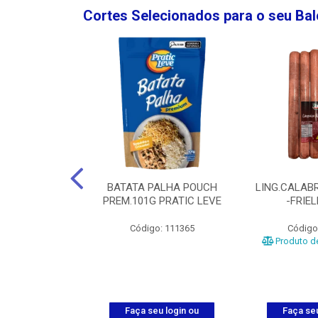
Cortes Selecionados para o seu Ba
NGO GROSSA-
BATATA PALHA POUCH
LING.CALABR
TO-5KG
PREM.101G PRATIC LEVE
-FRIE
o: 5024
Código: 111365
Código
Produto de
u login ou
Faça seu login ou
Faça seu