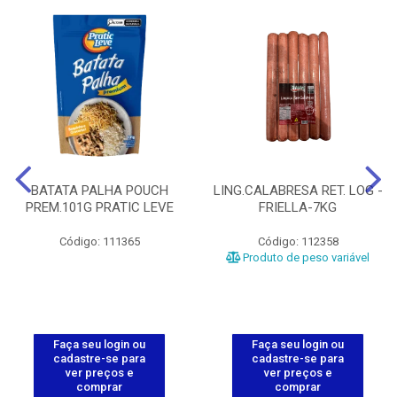
BATATA PALHA POUCH
LING.CALABRESA RET. LOG -
PREM.101G PRATIC LEVE
FRIELLA-7KG
Código: 111365
Código: 112358
Produto de peso variável
Faça seu login ou
Faça seu login ou
cadastre-se para
cadastre-se para
ver preços e
ver preços e
comprar
comprar