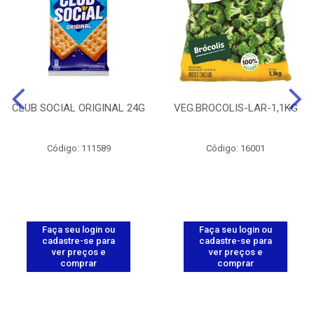
CLUB SOCIAL ORIGINAL 24G
VEG.BROCOLIS-LAR-1,1KG
Código: 111589
Código: 16001
Faça seu login ou
Faça seu login ou
cadastre-se para
cadastre-se para
ver preços e
ver preços e
comprar
comprar