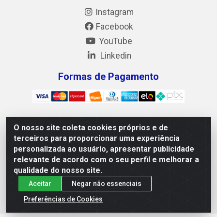
Instagram
Facebook
YouTube
Linkedin
Formas de Pagamento
O nosso site coleta cookies próprios e de
Mix Alimentos LTDA - Quadra Asr Ne 55 (412 Norte), Alameda
terceiros para proporcionar uma experiência
02, S/N - Plano Diretor Norte, Palmas/TO - CEP 77.006-540 -
personalizada ao usuário, apresentar publicidade
CNPJ 05.922.500/0001-02
relevante de acordo com o seu perfil e melhorar a
qualidade do nosso site.
Aceitar
Negar não essenciais
Preferências de Cookies