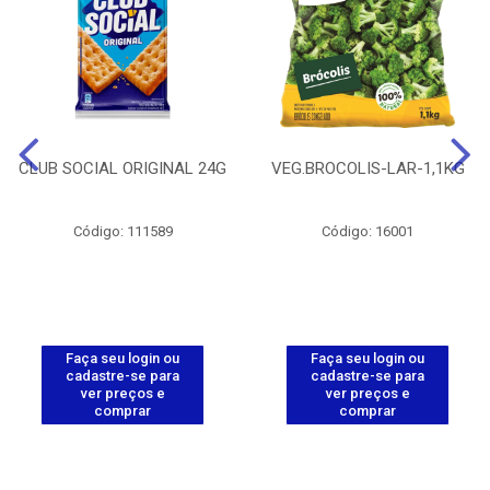
CLUB SOCIAL ORIGINAL 24G
VEG.BROCOLIS-LAR-1,1KG
Código: 111589
Código: 16001
Faça seu login ou
Faça seu login ou
cadastre-se para
cadastre-se para
ver preços e
ver preços e
comprar
comprar