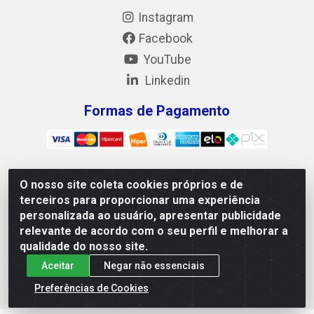
Instagram
Facebook
YouTube
Linkedin
Formas de Pagamento
O nosso site coleta cookies próprios e de
Mix Alimentos LTDA - Quadra Asr Ne 55 (412 Norte), Alameda
terceiros para proporcionar uma experiência
02, S/N - Plano Diretor Norte, Palmas/TO - CEP 77.006-540 -
personalizada ao usuário, apresentar publicidade
CNPJ 05.922.500/0001-02
relevante de acordo com o seu perfil e melhorar a
qualidade do nosso site.
Aceitar
Negar não essenciais
Preferências de Cookies