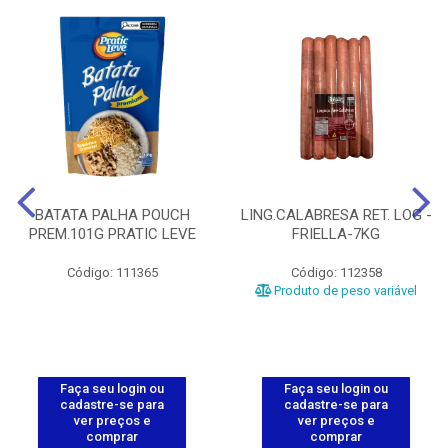
BATATA PALHA POUCH
LING.CALABRESA RET. LOG -
PREM.101G PRATIC LEVE
FRIELLA-7KG
Código: 111365
Código: 112358
Produto de peso variável
Faça seu login ou
Faça seu login ou
cadastre-se para
cadastre-se para
ver preços e
ver preços e
comprar
comprar