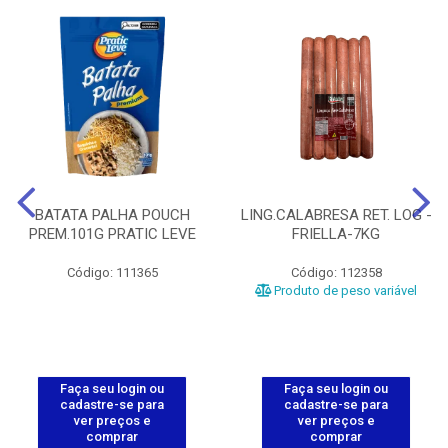
BATATA PALHA POUCH
LING.CALABRESA RET. LOG -
PREM.101G PRATIC LEVE
FRIELLA-7KG
Código: 111365
Código: 112358
Produto de peso variável
Faça seu login ou
Faça seu login ou
cadastre-se para
cadastre-se para
ver preços e
ver preços e
comprar
comprar