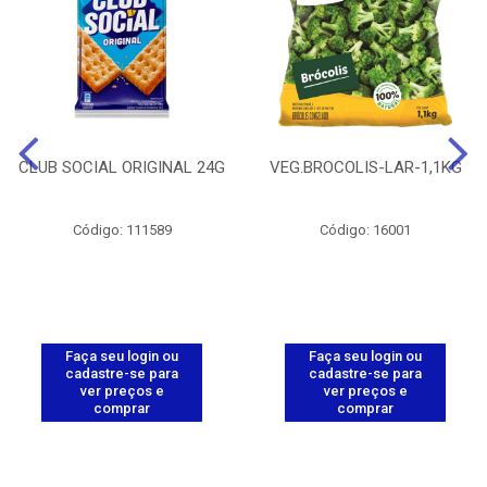
CLUB SOCIAL ORIGINAL 24G
VEG.BROCOLIS-LAR-1,1KG
Código: 111589
Código: 16001
Faça seu login ou
Faça seu login ou
cadastre-se para
cadastre-se para
ver preços e
ver preços e
comprar
comprar