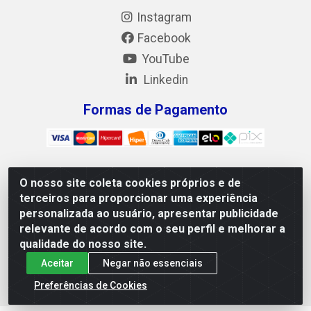
Instagram
Facebook
YouTube
Linkedin
Formas de Pagamento
O nosso site coleta cookies próprios e de
Mix Alimentos LTDA - Quadra Asr Ne 55 (412 Norte), Alameda
terceiros para proporcionar uma experiência
02, S/N - Plano Diretor Norte, Palmas/TO - CEP 77.006-540 -
personalizada ao usuário, apresentar publicidade
CNPJ 05.922.500/0001-02
relevante de acordo com o seu perfil e melhorar a
qualidade do nosso site.
Aceitar
Negar não essenciais
Preferências de Cookies