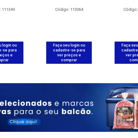
: 111349
Código: 113064
Código:
 login ou
Faça seu login ou
Faça seu
e-se para
cadastre-se para
cadastre
reços e
ver preços e
ver pr
prar
comprar
com