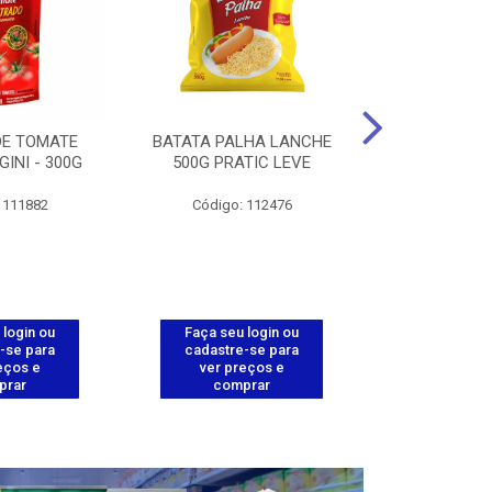
DE TOMATE
BATATA PALHA LANCHE
CORT.CG.FI
GINI - 300G
500G PRATIC LEVE
COXA ENV.
 111882
Código: 112476
Código
 login ou
Faça seu login ou
Faça seu 
-se para
cadastre-se para
cadastre
eços e
ver preços e
ver pr
prar
comprar
comp