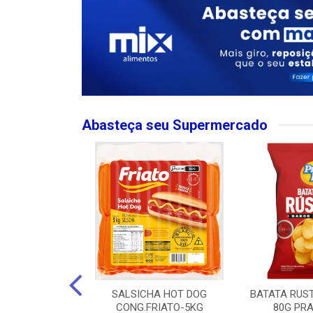
Abasteça seu Supermercado
MPO LARGO
SALSICHA HOT DOG
BATATA RUS
 ROSE 750ML
CONG.FRIATO-5KG
80G PRA