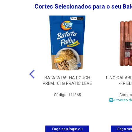
Cortes Selecionados para o seu Ba
NGO GROSSA-
BATATA PALHA POUCH
LING.CALABR
TO-5KG
PREM.101G PRATIC LEVE
-FRIE
o: 5024
Código: 111365
Código
Produto de
u login ou
Faça seu login ou
Faça seu