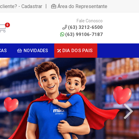
|
cliente? - Cadastrar
Área do Representante
Fale Conosco
0
(63) 3212-6500
(63) 99106-7187
DIA DOS PAIS
CAS
NOVIDADES