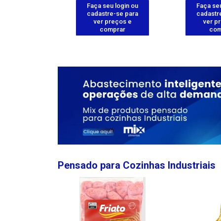
u login ou
Faça seu login ou
Faça seu
e-se para
cadastre-se para
cadastr
reços e
ver preços e
ver p
mprar
comprar
com
Pensado para Cozinhas Industriais