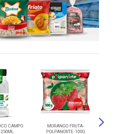
OCO CAMPO
MORANGO FRUTA-
STEAK FRANGO
 250ML
POLPANORTE-100G