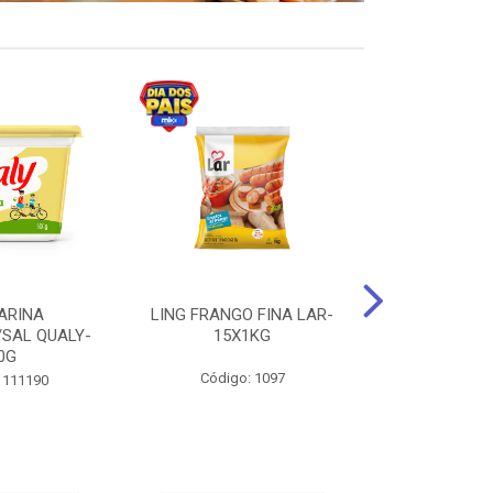
ARINA
LING FRANGO FINA LAR-
SUCO DE UVA
/SAL QUALY-
15X1KG
LARGO 
0G
Código: 1097
Código:
 111190