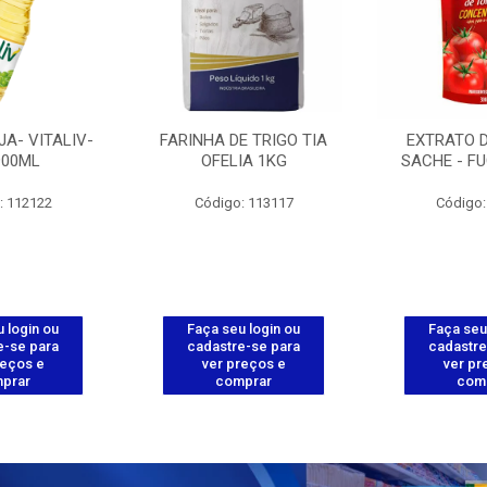
JA- VITALIV-
FARINHA DE TRIGO TIA
EXTRATO 
900ML
OFELIA 1KG
SACHE - FU
: 112122
Código: 113117
Código:
 login ou
Faça seu login ou
Faça seu
e-se para
cadastre-se para
cadastre
reços e
ver preços e
ver pr
prar
comprar
com