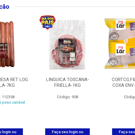
lcão
ESA RET. LOG
LINGUICA TOSCANA-
CORT.CG.FI
LLA-7KG
FRIELLA-1KG
COXA ENV.
: 112358
Código: 958
Códig
 peso variável
 login ou
Faça seu login ou
Faça seu