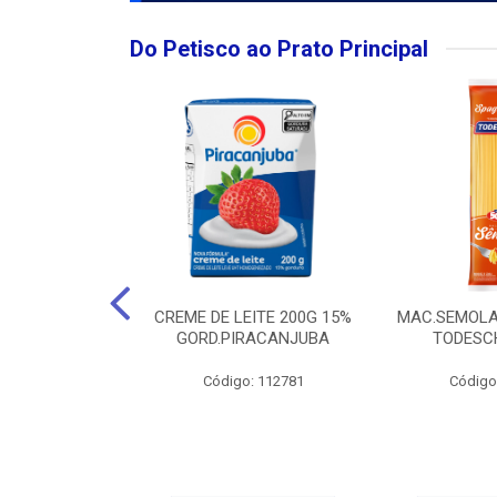
Do Petisco ao Prato Principal
O LARGO BRUT
CREME DE LEITE 200G 15%
MAC.SEMOLA
50ML
GORD.PIRACANJUBA
TODESCH
: 111989
Código: 112781
Código