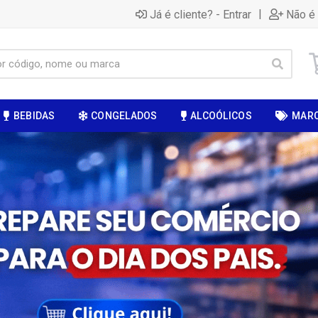
|
Já é cliente? - Entrar
Não é 
BEBIDAS
CONGELADOS
ALCOÓLICOS
MAR