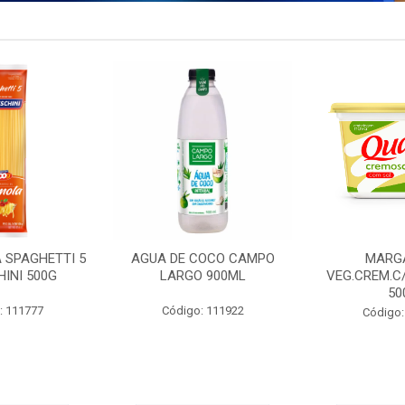
 SPAGHETTI 5
AGUA DE COCO CAMPO
MARG
INI 500G
LARGO 900ML
VEG.CREM.C
50
: 111777
Código: 111922
Código: