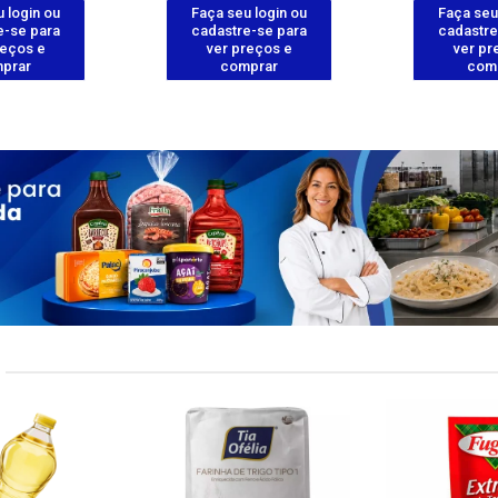
 login ou
Faça seu login ou
Faça seu
e-se para
cadastre-se para
cadastre
reços e
ver preços e
ver pr
prar
comprar
com