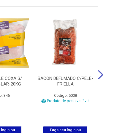
LE COXA S/
BACON DEFUMADO C/PELE-
FILE PEITO
-LAR-20KG
FRIELLA
FRIAT
o: 346
Código: 5008
Código
Produto de peso variável
 login ou
Faça seu login ou
Faça seu 