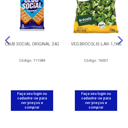
CLUB SOCIAL ORIGINAL 24G
VEG.BROCOLIS-LAR-1,1KG
Código: 111589
Código: 16001
Faça seu login ou
Faça seu login ou
cadastre-se para
cadastre-se para
ver preços e
ver preços e
comprar
comprar