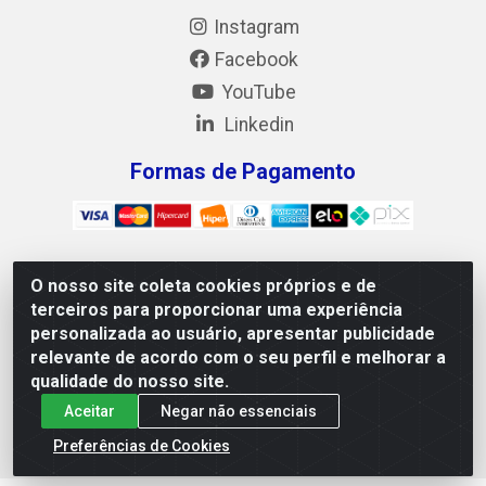
Instagram
Facebook
YouTube
Linkedin
Formas de Pagamento
O nosso site coleta cookies próprios e de
Mix Alimentos LTDA - Quadra Asr Ne 55 (412 Norte), Alameda
terceiros para proporcionar uma experiência
02, S/N - Plano Diretor Norte, Palmas/TO - CEP 77.006-540 -
personalizada ao usuário, apresentar publicidade
CNPJ 05.922.500/0001-02
relevante de acordo com o seu perfil e melhorar a
qualidade do nosso site.
Aceitar
Negar não essenciais
Preferências de Cookies