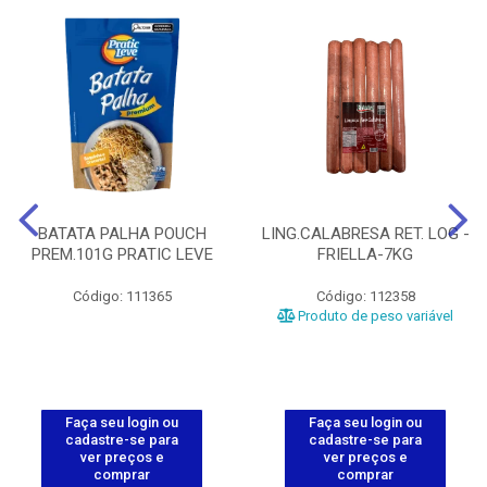
BATATA PALHA POUCH
LING.CALABRESA RET. LOG -
PREM.101G PRATIC LEVE
FRIELLA-7KG
Código: 111365
Código: 112358
Produto de peso variável
Faça seu login ou
Faça seu login ou
cadastre-se para
cadastre-se para
ver preços e
ver preços e
comprar
comprar