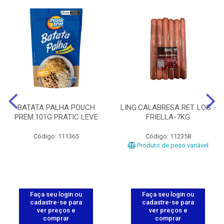
BATATA PALHA POUCH
LING.CALABRESA RET. LOG -
PREM.101G PRATIC LEVE
FRIELLA-7KG
Código: 111365
Código: 112358
Produto de peso variável
Faça seu login ou
Faça seu login ou
cadastre-se para
cadastre-se para
ver preços e
ver preços e
comprar
comprar