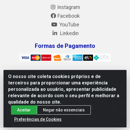
Instagram
Facebook
YouTube
Linkedin
Formas de Pagamento
O nosso site coleta cookies próprios e de
Mix Alimentos LTDA - Quadra Asr Ne 55 (412 Norte), Alameda
terceiros para proporcionar uma experiência
02, S/N - Plano Diretor Norte, Palmas/TO - CEP 77.006-540 -
personalizada ao usuário, apresentar publicidade
CNPJ 05.922.500/0001-02
relevante de acordo com o seu perfil e melhorar a
qualidade do nosso site.
Aceitar
Negar não essenciais
Preferências de Cookies