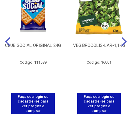
CLUB SOCIAL ORIGINAL 24G
VEG.BROCOLIS-LAR-1,1KG
Código: 111589
Código: 16001
Faça seu login ou
Faça seu login ou
cadastre-se para
cadastre-se para
ver preços e
ver preços e
comprar
comprar