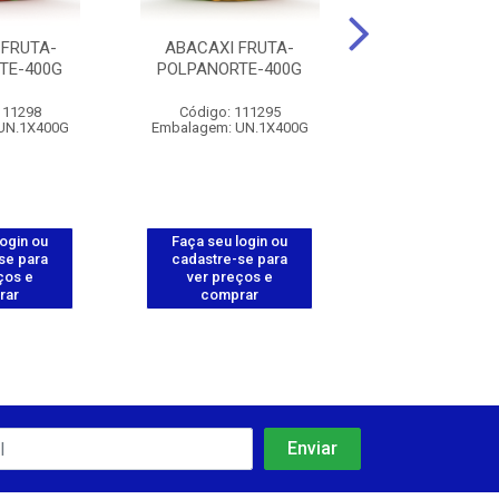
FRUTA-
ABACAXI FRUTA-
FRAMBOESA F
TE-400G
POLPANORTE-400G
POLPANORTE
111298
Código: 111295
Código: 111
UN.1X400G
Embalagem: UN.1X400G
Embalagem: UN
login ou
Faça seu login ou
Faça seu log
se para
cadastre-se para
cadastre-se 
ços e
ver preços e
ver preços
rar
comprar
comprar