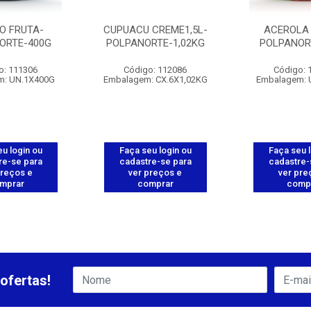
LO FRUTA-
CUPUACU CREME1,5L-
ACEROLA 
ORTE-400G
POLPANORTE-1,02KG
POLPANOR
o: 111306
Código: 112086
Código: 
m: UN.1X400G
Embalagem: CX.6X1,02KG
Embalagem: 
u login ou
Faça seu login ou
Faça seu 
re-se para
cadastre-se para
cadastre-
preços e
ver preços e
ver pre
mprar
comprar
comp
ofertas!