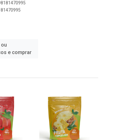
898181470995
8181470995
 ou
ços e comprar