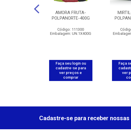
BOESA FRUTA-
AMORA FRUTA-
MIRTI
ANORTE-400G
POLPANORTE-400G
POLPAN
digo: 111303
Código: 111300
Códig
gem: UN.1X400G
Embalagem: UN.1X400G
Embalage
 seu login ou
Faça seu login ou
Faça se
astre-se para
cadastre-se para
cadast
er preços e
ver preços e
ver 
comprar
comprar
co
Cadastre-se para receber nossas 