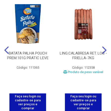
BATATA PALHA POUCH
LING.CALABRESA RET. LOG -
PREM.101G PRATIC LEVE
FRIELLA-7KG
Código: 111365
Código: 112358
Produto de peso variável
Faça seu login ou
Faça seu login ou
cadastre-se para
cadastre-se para
ver preços e
ver preços e
comprar
comprar