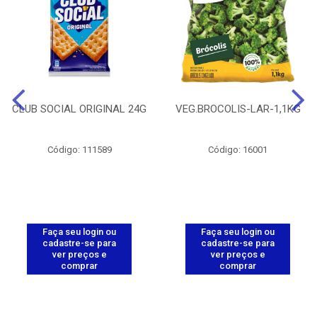
CLUB SOCIAL ORIGINAL 24G
VEG.BROCOLIS-LAR-1,1KG
Código: 111589
Código: 16001
Faça seu login ou
Faça seu login ou
cadastre-se para
cadastre-se para
ver preços e
ver preços e
comprar
comprar