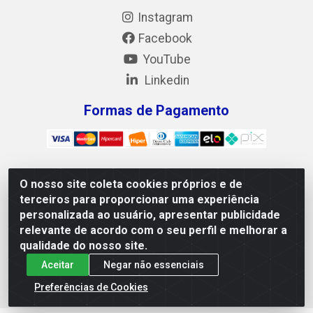
Instagram
Facebook
YouTube
Linkedin
Formas de Pagamento
O nosso site coleta cookies próprios e de
Mix Alimentos LTDA - Quadra Asr Ne 55 (412 Norte), Alameda
terceiros para proporcionar uma experiência
02, S/N - Plano Diretor Norte, Palmas/TO - CEP 77.006-540 -
personalizada ao usuário, apresentar publicidade
CNPJ 05.922.500/0001-02
relevante de acordo com o seu perfil e melhorar a
qualidade do nosso site.
Aceitar
Negar não essenciais
Preferências de Cookies