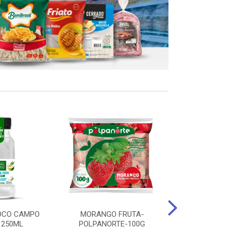
OCO CAMPO
MORANGO FRUTA-
STEAK FRANGO
 250ML
POLPANORTE-100G