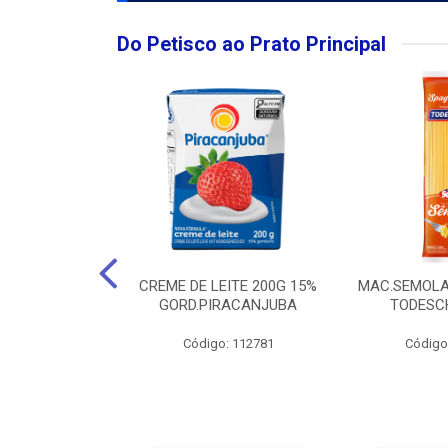
Do Petisco ao Prato Principal
O LARGO BRUT
CREME DE LEITE 200G 15%
MAC.SEMOLA
50ML
GORD.PIRACANJUBA
TODESCH
: 111989
Código: 112781
Código