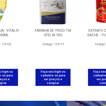
JA- VITALIV-
FARINHA DE TRIGO TIA
EXTRATO 
900ML
OFELIA 1KG
SACHE - FU
: 112122
Código: 113117
Código:
 login ou
Faça seu login ou
Faça seu
e-se para
cadastre-se para
cadastre
reços e
ver preços e
ver pr
prar
comprar
com