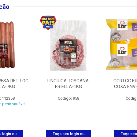
lcão
ESA RET. LOG
LINGUICA TOSCANA-
CORT.CG.FI
LLA-7KG
FRIELLA-1KG
COXA ENV.
: 112358
Código: 958
Códig
 peso variável
 login ou
Faça seu login ou
Faça seu