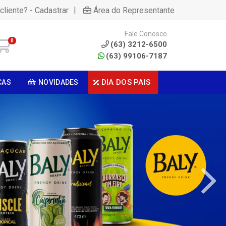
|
cliente? - Cadastrar
Área do Representante
Fale Conosco
0
(63) 3212-6500
(63) 99106-7187
DIA DOS PAIS
CAS
NOVIDADES