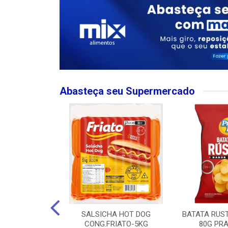
Abasteça seu Supermercado
MPO LARGO
SALSICHA HOT DOG
BATATA RUS
 ROSE 750ML
CONG.FRIATO-5KG
80G PRA