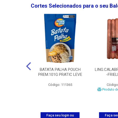
Cortes Selecionados para o seu Ba
NGO GROSSA-
BATATA PALHA POUCH
LING.CALABR
TO-5KG
PREM.101G PRATIC LEVE
-FRIE
o: 5024
Código: 111365
Código
Produto de
u login ou
Faça seu login ou
Faça seu