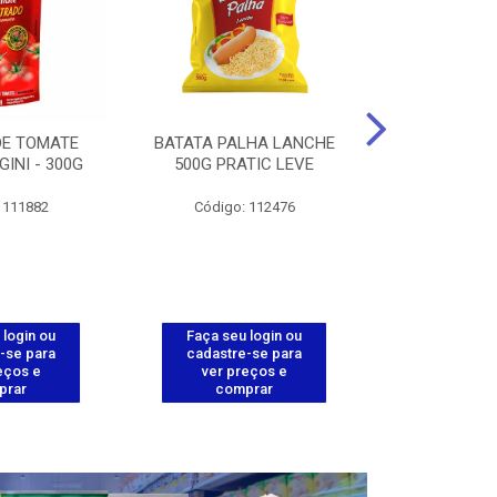
DE TOMATE
BATATA PALHA LANCHE
CORT.CG.FI
GINI - 300G
500G PRATIC LEVE
COXA ENV.
 111882
Código: 112476
Código
 login ou
Faça seu login ou
Faça seu 
-se para
cadastre-se para
cadastre
eços e
ver preços e
ver pr
prar
comprar
comp