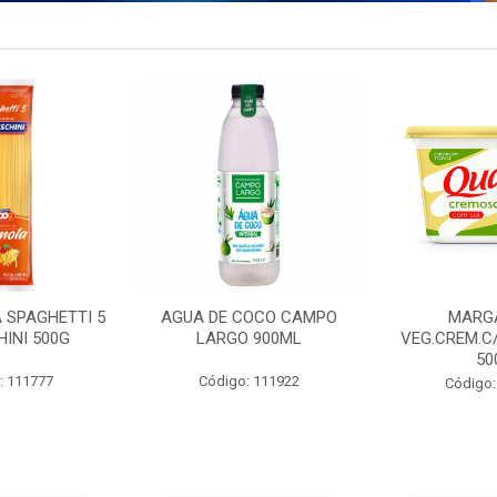
 SPAGHETTI 5
AGUA DE COCO CAMPO
MARG
INI 500G
LARGO 900ML
VEG.CREM.C
50
: 111777
Código: 111922
Código: