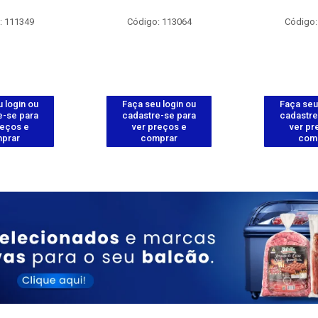
: 111349
Código: 113064
Código:
 login ou
Faça seu login ou
Faça seu
e-se para
cadastre-se para
cadastre
reços e
ver preços e
ver pr
prar
comprar
com