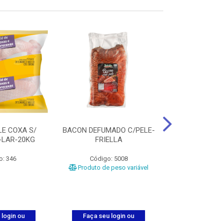
LE COXA S/
BACON DEFUMADO C/PELE-
FILE PEITO
-LAR-20KG
FRIELLA
FRIAT
o: 346
Código: 5008
Código
Produto de peso variável
 login ou
Faça seu login ou
Faça seu 