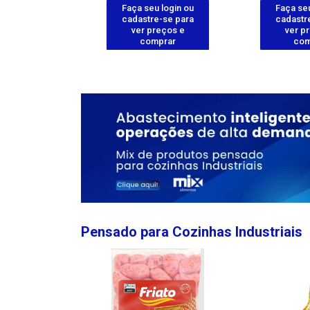
u login ou
Faça seu login ou
Faça seu
e-se para
cadastre-se para
cadastr
reços e
ver preços e
ver p
mprar
comprar
com
Pensado para Cozinhas Industriais