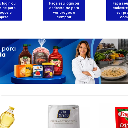
 login ou
Faça seu login ou
Faça seu
e-se para
cadastre-se para
cadastre
reços e
ver preços e
ver pr
prar
comprar
com