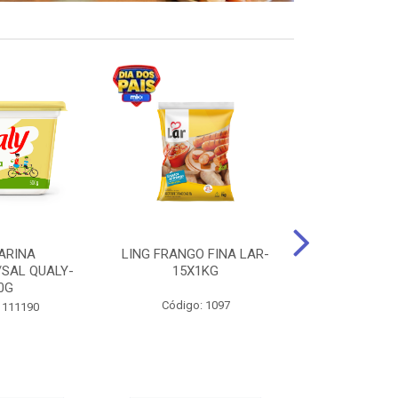
ARINA
LING FRANGO FINA LAR-
SUCO DE UVA
/SAL QUALY-
15X1KG
LARGO 
0G
Código: 1097
Código:
 111190