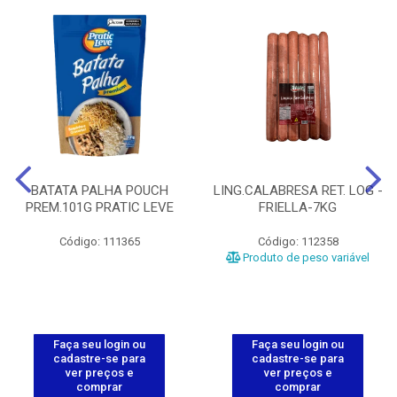
BATATA PALHA POUCH
LING.CALABRESA RET. LOG -
PREM.101G PRATIC LEVE
FRIELLA-7KG
Código: 111365
Código: 112358
Produto de peso variável
Faça seu login ou
Faça seu login ou
cadastre-se para
cadastre-se para
ver preços e
ver preços e
comprar
comprar