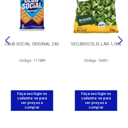
CLUB SOCIAL ORIGINAL 24G
VEG.BROCOLIS-LAR-1,1KG
Código: 111589
Código: 16001
Faça seu login ou
Faça seu login ou
cadastre-se para
cadastre-se para
ver preços e
ver preços e
comprar
comprar