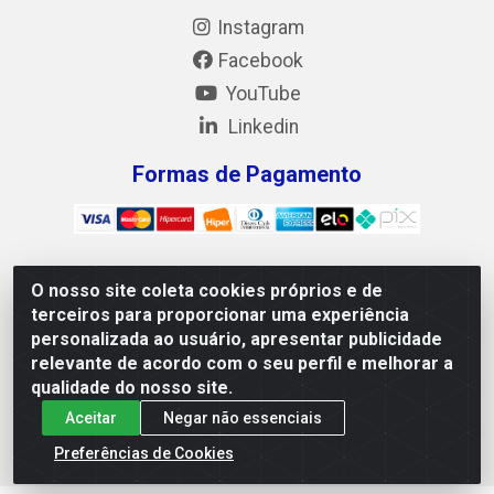
Instagram
Facebook
YouTube
Linkedin
Formas de Pagamento
O nosso site coleta cookies próprios e de
Mix Alimentos LTDA - Quadra Asr Ne 55 (412 Norte), Alameda
terceiros para proporcionar uma experiência
02, S/N - Plano Diretor Norte, Palmas/TO - CEP 77.006-540 -
personalizada ao usuário, apresentar publicidade
CNPJ 05.922.500/0001-02
relevante de acordo com o seu perfil e melhorar a
qualidade do nosso site.
Aceitar
Negar não essenciais
Preferências de Cookies