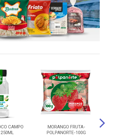
OCO CAMPO
MORANGO FRUTA-
STEAK FRANGO
 250ML
POLPANORTE-100G