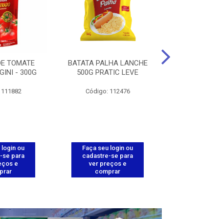
DE TOMATE
BATATA PALHA LANCHE
CORT.CG.FI
GINI - 300G
500G PRATIC LEVE
COXA ENV.
 111882
Código: 112476
Código
 login ou
Faça seu login ou
Faça seu 
-se para
cadastre-se para
cadastre
eços e
ver preços e
ver pr
prar
comprar
comp