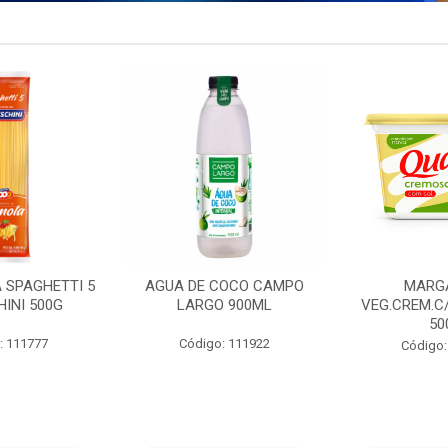
 SPAGHETTI 5
AGUA DE COCO CAMPO
MARG
INI 500G
LARGO 900ML
VEG.CREM.C
50
: 111777
Código: 111922
Código: