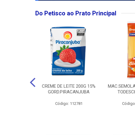
Do Petisco ao Prato Principal
O LARGO BRUT
CREME DE LEITE 200G 15%
MAC.SEMOLA
50ML
GORD.PIRACANJUBA
TODESCH
: 111989
Código: 112781
Código