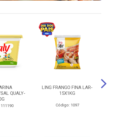
ARINA
LING FRANGO FINA LAR-
SUCO DE UVA
/SAL QUALY-
15X1KG
LARGO 
0G
Código: 1097
Código:
 111190