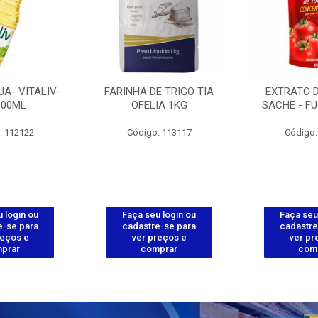
JA- VITALIV-
FARINHA DE TRIGO TIA
EXTRATO 
900ML
OFELIA 1KG
SACHE - FU
: 112122
Código: 113117
Código:
 login ou
Faça seu login ou
Faça seu
e-se para
cadastre-se para
cadastre
reços e
ver preços e
ver pr
prar
comprar
com