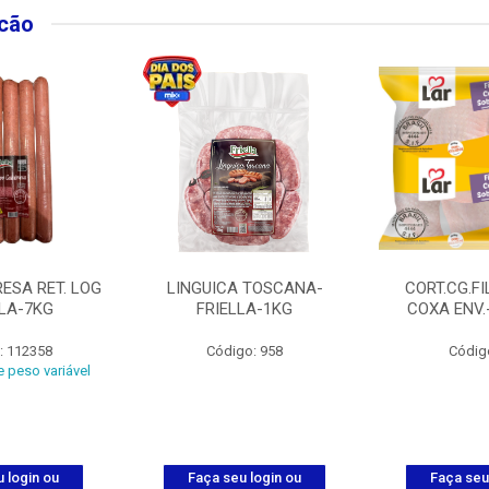
lcão
ESA RET. LOG
LINGUICA TOSCANA-
CORT.CG.FI
LLA-7KG
FRIELLA-1KG
COXA ENV.
: 112358
Código: 958
Códig
 peso variável
 login ou
Faça seu login ou
Faça seu