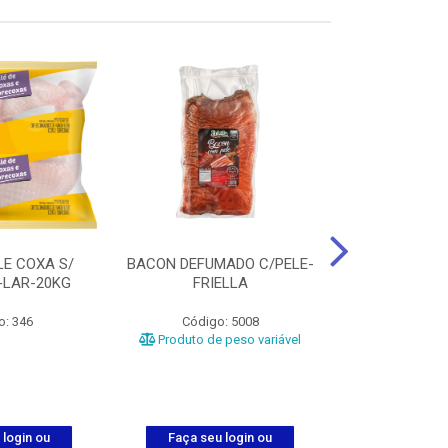
LE COXA S/
BACON DEFUMADO C/PELE-
FILE PEITO
-LAR-20KG
FRIELLA
FRIAT
o: 346
Código: 5008
Código
Produto de peso variável
 login ou
Faça seu login ou
Faça seu 