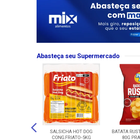
Abasteça seu Supermercado
MPO LARGO
SALSICHA HOT DOG
BATATA RUS
 ROSE 750ML
CONG.FRIATO-5KG
80G PRA