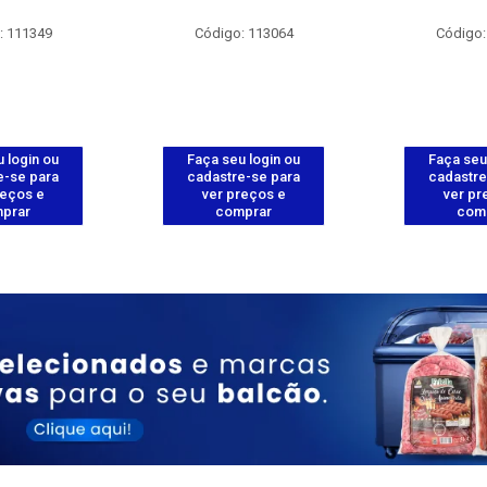
: 111349
Código: 113064
Código:
 login ou
Faça seu login ou
Faça seu
e-se para
cadastre-se para
cadastre
reços e
ver preços e
ver pr
prar
comprar
com