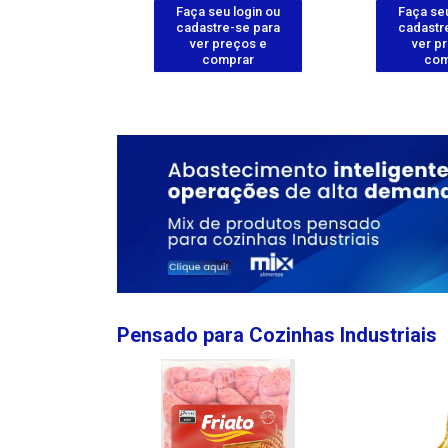
u login ou
Faça seu login ou
Faça seu
e-se para
cadastre-se para
cadastr
reços e
ver preços e
ver p
mprar
comprar
com
Pensado para Cozinhas Industriais