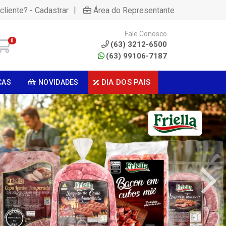
|
cliente? - Cadastrar
Área do Representante
Fale Conosco
0
(63) 3212-6500
(63) 99106-7187
DIA DOS PAIS
CAS
NOVIDADES