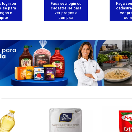
 login ou
Faça seu login ou
Faça seu
e-se para
cadastre-se para
cadastre
reços e
ver preços e
ver pr
prar
comprar
com