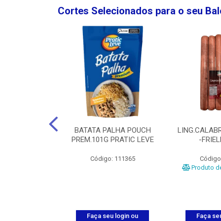
Cortes Selecionados para o seu Ba
NGO GROSSA-
BATATA PALHA POUCH
LING.CALABR
TO-5KG
PREM.101G PRATIC LEVE
-FRIE
o: 5024
Código: 111365
Código
Produto de
u login ou
Faça seu login ou
Faça seu